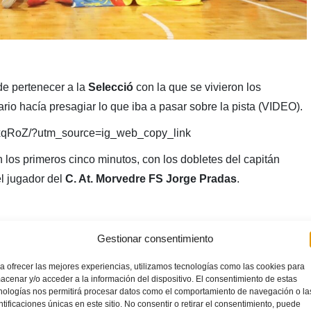
de pertenecer a la
Selecció
con la que se vivieron los
ario hacía presagiar lo que iba a pasar sobre la pista (VIDEO).
UxqRoZ/?utm_source=ig_web_copy_link
 los primeros cinco minutos, con los dobletes del capitán
el jugador del
C. At. Morvedre FS Jorge Pradas
.
dio las consignas necesarias a sus jugadores en un tiempo
Gestionar consentimiento
a ofrecer las mejores experiencias, utilizamos tecnologías como las cookies para
acenar y/o acceder a la información del dispositivo. El consentimiento de estas
utos a todos los jugadores del banquillo, que afrontaron con
nologías nos permitirá procesar datos como el comportamiento de navegación o la
aba por delante.
ntificaciones únicas en este sitio. No consentir o retirar el consentimiento, puede