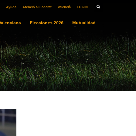
Ayuda
Atenció al Federat
Valencià
LOGIN
alenciana
Elecciones 2026
Mutualidad