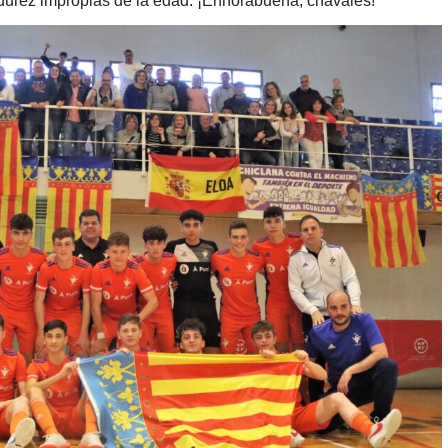
urez impropias de la edad. ¡Enhorabuena, chavales!