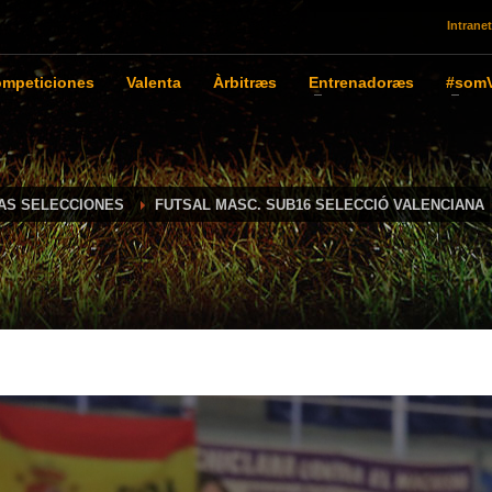
Intranet
mpeticiones
Valenta
Àrbitræs
Entrenadoræs
#somV
IAS SELECCIONES
FUTSAL MASC. SUB16 SELECCIÓ VALENCIANA