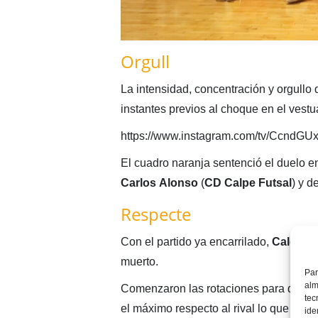
Orgull
La intensidad, concentración y orgullo 
instantes previos al choque en el vestu
https://www.instagram.com/tv/CcndG
El cuadro naranja sentenció el duelo en
Carlos
Alonso
(
CD Calpe Futsal
) y d
Respecte
Con el partido ya encarrilado,
Calduch
muerto.
Par
alm
Comenzaron las rotaciones para dar min
tec
el máximo respecto al rival lo que qued
ide