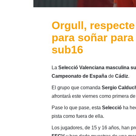
Orgull, respecte
para soñar para
sub16
La
Selecció Valenciana masculina s
Campeonato
de
España
de
Cádiz
.
El grupo que comanda
Sergio Calduc
afrontará este viernes como primera de 
Pase lo que pase, esta
Selecció
ha he
pista como fuera de ella.
Los jugadores, de 15 y 16 años, han pro