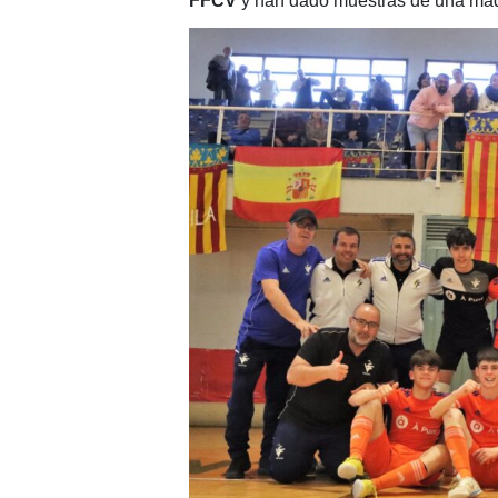
FFCV
y han dado muestras de una mad