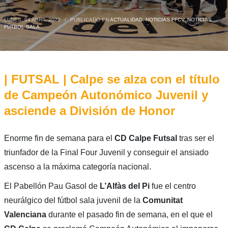
LUNES, 04 ABRIL 2022
/
PUBLICADO EN
ACTUALIDAD
,
NOTICIAS FFCV
,
NOTICIAS
FÚTBOL SALA
| FUTSAL | Calpe se alza con el título
de Campeón Autonómico Juvenil y
asciende a División de Honor
Enorme fin de semana para el
CD Calpe Futsal
tras ser el
triunfador de la Final Four Juvenil y conseguir el ansiado
ascenso a la máxima categoría nacional.
El Pabellón Pau Gasol de
L’Alfàs del Pi
fue el centro
neurálgico del fútbol sala juvenil de la
Comunitat
Valenciana
durante el pasado fin de semana, en el que el