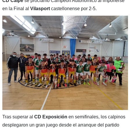
CD Calpe
se proclamó Campeón Autonómico al imponerse
en la Final al
Vilasport
castellonense por 2-5.
Tras superar al
CD Exposición
en semifinales, los calpinos
desplegaron un gran juego desde el arranque del partido