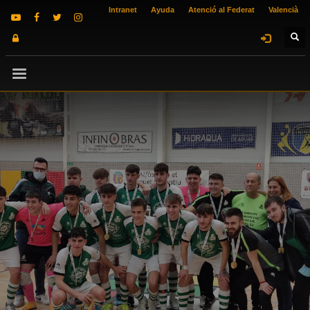
Intranet
Ayuda
Atenció al Federat
Valencià