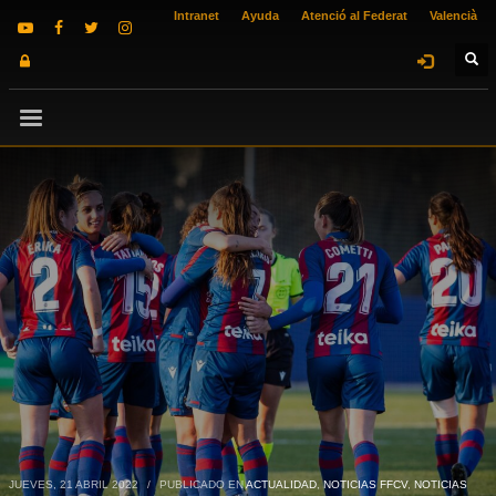
Intranet
Ayuda
Atenció al Federat
Valencià
JUEVES, 21 ABRIL 2022
/
PUBLICADO EN
ACTUALIDAD
,
NOTICIAS FFCV
,
NOTICIAS