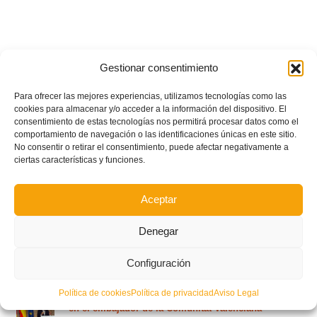
Gestionar consentimiento
Para ofrecer las mejores experiencias, utilizamos tecnologías como las
cookies para almacenar y/o acceder a la información del dispositivo. El
consentimiento de estas tecnologías nos permitirá procesar datos como el
comportamiento de navegación o las identificaciones únicas en este sitio.
No consentir o retirar el consentimiento, puede afectar negativamente a
ciertas características y funciones.
Aceptar
Denegar
POSTS RECIENTES
Configuración
Política de cookies
Política de privacidad
Aviso Legal
Ferran Torres se da un baño de masas y se convierte
en el embajador de la Comunitat Valenciana