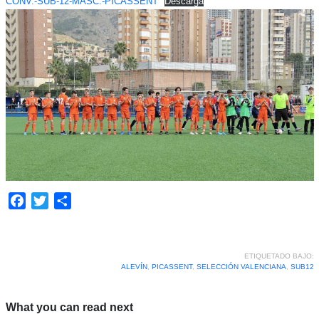
CONV.-SUB-12-MASC.-PICASSENT
Descarga
Facebook
Twitter
Compartir
ETIQUETADO BAJO:
ALEVÍN
,
PICASSENT
,
SELECCIÓN VALENCIANA
,
SUB12
What you can read next