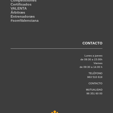
Competiciones
Certificados
VALENTA
Árbitræs
Entrenadoræs
#somValenciana
CONTACTO
Lunes a jueves
de 09:30 a 15.00h
Viernes
de 09:30 a 14.00 h
TELÉFONO
963 510 619
CONTACTO
MUTUALIDAD
96 351 60 00