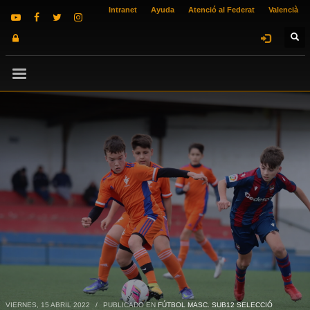
Intranet
Ayuda
Atenció al Federat
Valencià
VIERNES, 15 ABRIL 2022
/
PUBLICADO EN
FÚTBOL MASC. SUB12 SELECCIÓ