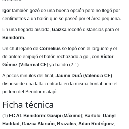
Igor
también gozó de una buena opción pero no llegó por
centímetros a un balón que se paseó por el área pequeña.
En una llegada aislada,
Gaizka
recortó distancias para el
Benidorm
.
Un chut lejano de
Cornelius
se topó con el larguero y el
delantero empujó el balón rechazado a gol, con
Víctor
Gómez
(
Villarreal CF
) ya batido (2-1).
A pocos minutos del final,
Jaume Durà (Valencia CF)
dispuso de una falta centrada en la misma frontal pero el
portero del Benidorm atajó
Ficha técnica
(1)
FC At. Benidorm
:
Gasipi
(
Máximo
);
Bartolo
,
Danyl
Haddad, Gaizca Alarcón, Brazales; Adan Rodríguez
,