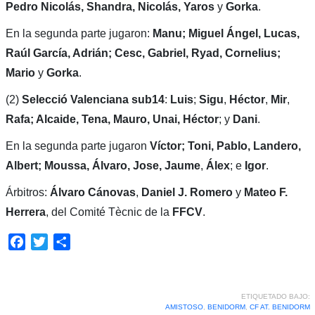
Pedro Nicolás, Shandra, Nicolás, Yaros
y
Gorka
.
En la segunda parte jugaron:
Manu; Miguel Ángel, Lucas,
Raúl García, Adrián; Cesc, Gabriel, Ryad, Cornelius;
Mario
y
Gorka
.
(2)
Selecció Valenciana sub14
:
Luis
;
Sigu
,
Héctor
,
Mir
,
Rafa; Alcaide, Tena, Mauro, Unai, Héctor
; y
Dani
.
En la segunda parte jugaron
Víctor; Toni, Pablo, Landero,
Albert; Moussa, Álvaro, Jose, Jaume
,
Álex
; e
Igor
.
Árbitros:
Álvaro Cánovas
,
Daniel J. Romero
y
Mateo F.
Herrera
, del Comité Tècnic de la
FFCV
.
Facebook
Twitter
Compartir
ETIQUETADO BAJO:
AMISTOSO
,
BENIDORM
,
CF AT. BENIDORM