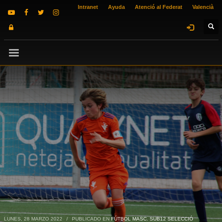
Intranet
Ayuda
Atenció al Federat
Valencià
LUNES, 28 MARZO 2022
/
PUBLICADO EN
FÚTBOL MASC. SUB12 SELECCIÓ