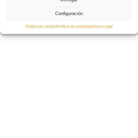
Configuración
Andrés Palop ficha por la Selecció Valenciana: así queda el cuerpo
técnico de la masculina de fútbol para la campaña 25/26
Política de cookies
Política de privacidad
Aviso Legal