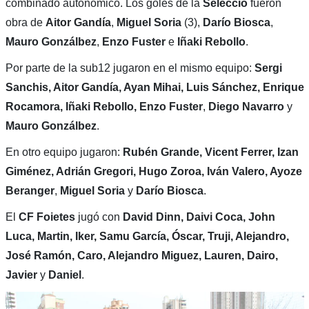
combinado autonómico. Los goles de la
Selecció
fueron
obra de
Aitor
Gandía
,
Miguel Soria
(3),
Darío
Biosca
,
Mauro
Gonzálbez
,
Enzo
Fuster
e
Iñaki
Rebollo
.
Por parte de la sub12 jugaron en el mismo equipo:
Sergi
Sanchis, Aitor Gandía, Ayan Mihai, Luis Sánchez, Enrique
Rocamora, Iñaki Rebollo, Enzo Fuster
,
Diego Navarro
y
Mauro Gonzálbez
.
En otro equipo jugaron:
Rubén Grande, Vicent Ferrer, Izan
Giménez, Adrián Gregori, Hugo Zoroa, Iván Valero, Ayoze
Beranger
,
Miguel Soria
y
Darío Biosca
.
El
CF Foietes
jugó con
David Dinn, Daivi Coca, John
Luca, Martin, Iker, Samu García, Óscar, Truji, Alejandro,
José Ramón, Caro, Alejandro Miguez, Lauren, Dairo,
Javier
y
Daniel
.