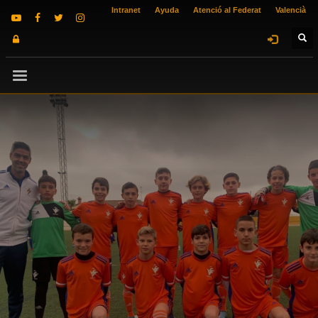
Intranet
Ayuda
Atenció al Federat
Valencià