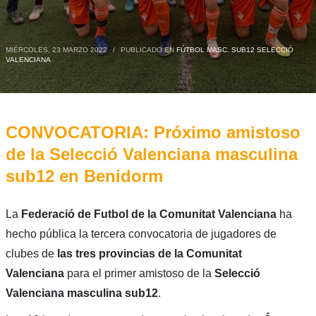
MIÉRCOLES, 23 MARZO 2022
/
PUBLICADO EN
FÚTBOL MASC. SUB12 SELECCIÓ
VALENCIANA
CONVOCATORIA: Próximo amistoso
de la Selecció Valenciana masculina
sub12 en Benidorm
La
Federació de Futbol de la Comunitat Valenciana
ha
hecho pública la tercera convocatoria de jugadores de
clubes de
las tres provincias de la Comunitat
Valenciana
para el primer amistoso de la
Selecció
Valenciana masculina sub12
.