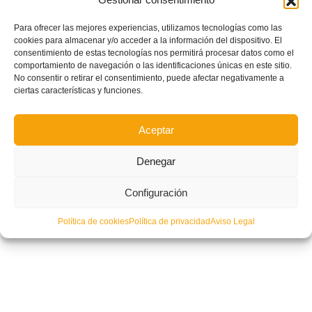
Para ofrecer las mejores experiencias, utilizamos tecnologías como las
La Selecció Valenciana Valenta absoluta de fútbol playa, cuarta
cookies para almacenar y/o acceder a la información del dispositivo. El
clasificada en el XII Campeonato Nacional de Selecciones Autonómicas
consentimiento de estas tecnologías nos permitirá procesar datos como el
comportamiento de navegación o las identificaciones únicas en este sitio.
No consentir o retirar el consentimiento, puede afectar negativamente a
ciertas características y funciones.
Aceptar
Denegar
Configuración
Política de cookies
Política de privacidad
Aviso Legal