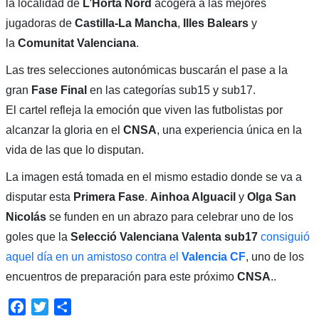
la localidad de
L’Horta Nord
acogerá a las mejores
jugadoras de
Castilla-La Mancha
,
Illes Balears
y
la
Comunitat Valenciana
.
Las tres selecciones autonómicas buscarán el pase a la
gran
Fase Final
en las categorías sub15 y sub17.
El cartel refleja la emoción que viven las futbolistas por
alcanzar la gloria en el
CNSA
, una experiencia única en la
vida de las que lo disputan.
La imagen está tomada en el mismo estadio donde se va a
disputar esta
Primera Fase
.
Ainhoa Alguacil
y
Olga San
Nicolás
se funden en un abrazo para celebrar uno de los
goles que la
Selecció Valenciana Valenta sub17
consiguió
aquel día en un amistoso contra el
Valencia CF
, uno de los
encuentros de preparación para este próximo
CNSA
..
Facebook
Twitter
Compartir