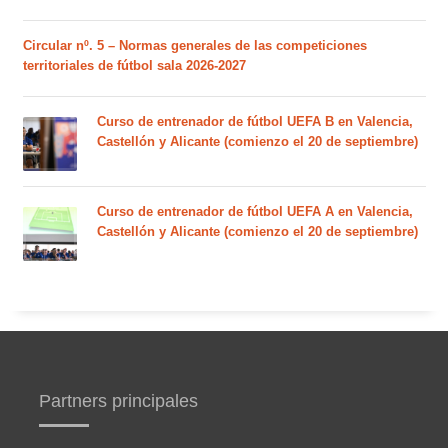
Circular nº. 5 – Normas generales de las competiciones
territoriales de fútbol sala 2026-2027
Curso de entrenador de fútbol UEFA B en Valencia,
Castellón y Alicante (comienzo el 20 de septiembre)
Curso de entrenador de fútbol UEFA A en Valencia,
Castellón y Alicante (comienzo el 20 de septiembre)
Partners principales