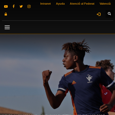
Intranet
Ayuda
Atenció al Federat
Valencià