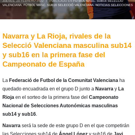
JUEVES, 24 FEBRERO 2022
/
PUBLICADO EN
FÚTBOL MASC. SUB14 SELECCIÓ
VALENCIANA
,
FÚTBOL MASC. SUB16 SELECCIÓ VALENCIANA
,
NOTICIAS SELECCIONES
Navarra y La Rioja, rivales de la
Selecció Valenciana masculina sub14
y sub16 en la primera fase del
Campeonato de España
La
Federació de Futbol de la Comunitat Valenciana
ha
quedado encuadrada en el grupo D junto a
Navarra
y
La
Rioja
en el sorteo de la primera fase del
Campeonato
Nacional de Selecciones Autonómicas masculinas
sub14 y sub16
.
Navarra
será la sede de este grupo D en el que competirán
las Selecciones sub14 de
Ángel López
y sub16 de
Javi