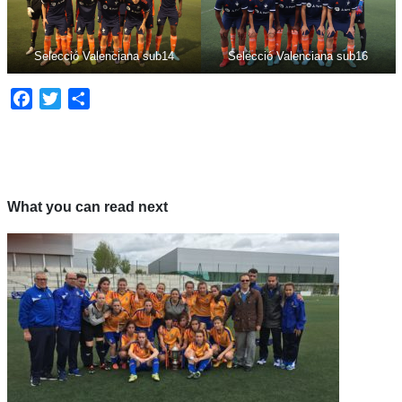
Selecció Valenciana sub14
Selecció Valenciana sub16
Facebook
Twitter
Compartir
What you can read next