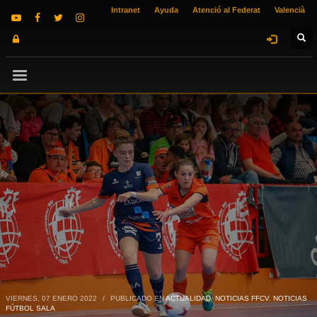
Intranet
Ayuda
Atenció al Federat
Valencià
VIERNES, 07 ENERO 2022
/
PUBLICADO EN
ACTUALIDAD
,
NOTICIAS FFCV
,
NOTICIAS
FÚTBOL SALA