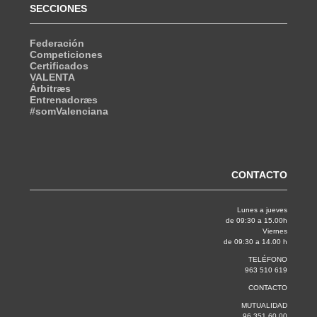
SECCIONES
Federación
Competiciones
Certificados
VALENTA
Árbitræs
Entrenadoræs
#somValenciana
CONTACTO
Lunes a jueves
de 09:30 a 15.00h
Viernes
de 09:30 a 14.00 h
TELÉFONO
963 510 619
CONTACTO
MUTUALIDAD
96 351 60 00