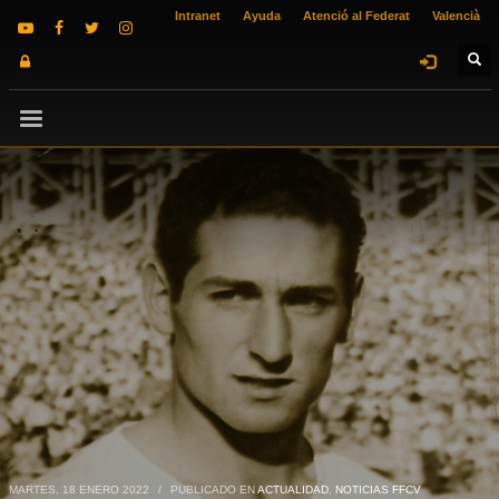
Intranet
Ayuda
Atenció al Federat
Valencià
MARTES, 18 ENERO 2022
/
PUBLICADO EN
ACTUALIDAD
,
NOTICIAS FFCV