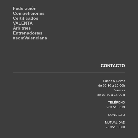
Federación
Competiciones
Certificados
VALENTA
Árbitræs
Entrenadoræs
#somValenciana
CONTACTO
Lunes a jueves
de 09:30 a 15.00h
Viernes
de 09:30 a 14.00 h
TELÉFONO
963 510 619
CONTACTO
MUTUALIDAD
96 351 60 00