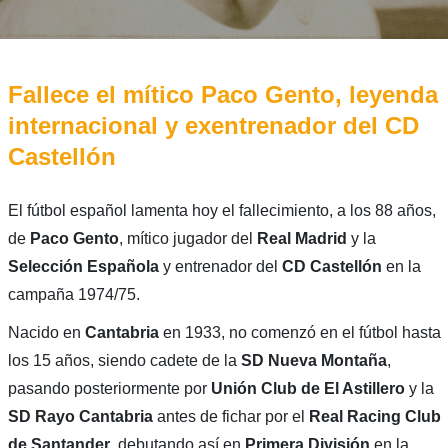
Fallece el mítico Paco Gento, leyenda
internacional y exentrenador del CD
Castellón
El fútbol español lamenta hoy el fallecimiento, a los 88 años,
de
Paco Gento
, mítico jugador del
Real Madrid
y la
Selección Española
y entrenador del
CD Castellón
en la
campaña 1974/75.
Nacido en
Cantabria
en 1933, no comenzó en el fútbol hasta
los 15 años, siendo cadete de la
SD Nueva Montaña
,
pasando posteriormente por
Unión Club de El Astillero
y la
SD Rayo Cantabria
antes de fichar por el
Real Racing Club
de Santander
, debutando así en
Primera División
en la