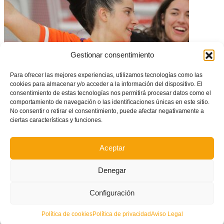
Gestionar consentimiento
Para ofrecer las mejores experiencias, utilizamos tecnologías como las
cookies para almacenar y/o acceder a la información del dispositivo. El
consentimiento de estas tecnologías nos permitirá procesar datos como el
comportamiento de navegación o las identificaciones únicas en este sitio.
| FUTSAL | España sub17 convoca a Lydia González para afrontar el
doble duelo ante Portugal
No consentir o retirar el consentimiento, puede afectar negativamente a
ciertas características y funciones.
Aceptar
Denegar
Configuración
Política de cookies
Política de privacidad
Aviso Legal