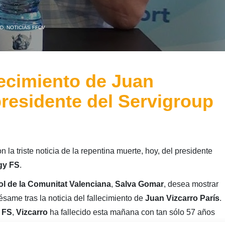
AD
,
NOTICIAS FFCV
lecimiento de Juan
presidente del Servigroup
 la triste noticia de la repentina muerte, hoy, del presidente
gy FS
.
ol de la Comunitat Valenciana
,
Salva Gomar
, desea mostrar
same tras la noticia del fallecimiento de
Juan Vizcarro París
.
 FS
,
Vizcarro
ha fallecido esta mañana con tan sólo 57 años