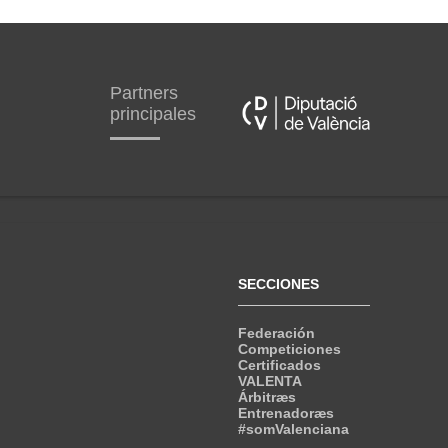
Partners
principales
SECCIONES
Federación
Competiciones
Certificados
VALENTA
Árbitræs
Entrenadoræs
#somValenciana