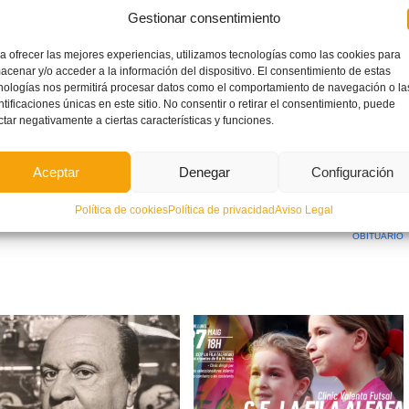
Gestionar consentimiento
ndo deportivo como el empresarial castellonense, ya que
a ofrecer las mejores experiencias, utilizamos tecnologías como las cookies para
almente al sector del turismo. El funeral por el presidente del
acenar y/o acceder a la información del dispositivo. El consentimiento de estas
FS
tendrá lugar mañana viernes día 21, a las 17:30 horas, en el
nologías nos permitirá procesar datos como el comportamiento de navegación o la
ntificaciones únicas en este sitio. No consentir o retirar el consentimiento, puede
paz.
ctar negativamente a ciertas características y funciones.
Aceptar
Denegar
Configuración
Política de cookies
Política de privacidad
Aviso Legal
ETIQUETADO BAJO:
OBITUARIO