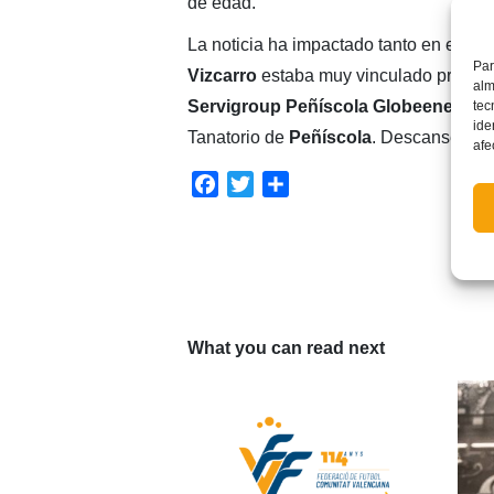
de edad.
La noticia ha impactado tanto en el mu
Par
Vizcarro
estaba muy vinculado profesion
alm
Servigroup Peñíscola Globeenergy 
tec
ide
Tanatorio de
Peñíscola
. Descanse en 
afe
Facebook
Twitter
Compartir
What you can read next