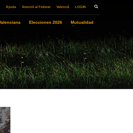
Ayuda
Atenció al Federat
Valencià
LOGIN
alenciana
Elecciones 2026
Mutualidad