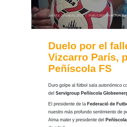
JUEVES, 20 ENERO 2022
/
PUBLICADO EN
ACTUALID
Duelo por el fal
Vizcarro París, 
Peñíscola FS
Duro golpe al fútbol sala autonómico con
del
Servigroup Peñíscola Globeener
El presidente de la
Federació de Futb
nuestro más profundo sentimiento de pé
Alma mater y presidente del
Peñíscola