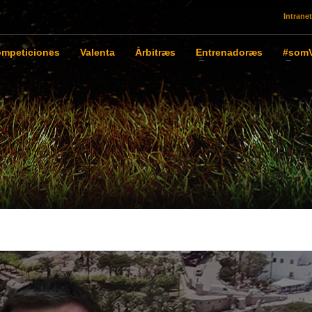
Intranet
mpeticiones
Valenta
Àrbitræs
Entrenadoræs
#somV