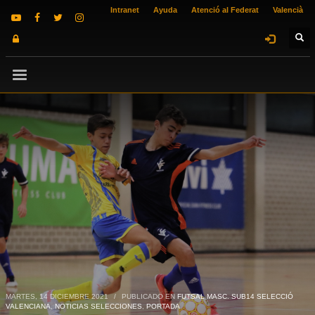
Intranet
Ayuda
Atenció al Federat
Valencià
MARTES, 14 DICIEMBRE 2021
/
PUBLICADO EN
FUTSAL MASC. SUB14 SELECCIÓ
VALENCIANA
,
NOTICIAS SELECCIONES
,
PORTADA