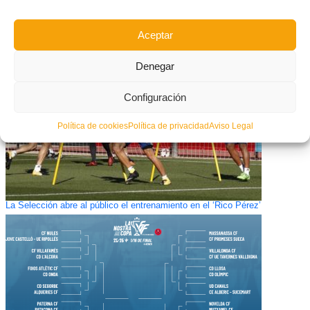
La Selecció masculina sub16 se mide al Cadete Autonómico de la UD Vall
de Uxó
Aceptar
Denegar
Configuración
Política de cookies
Política de privacidad
Aviso Legal
La Selección abre al público el entrenamiento en el ‘Rico Pérez’