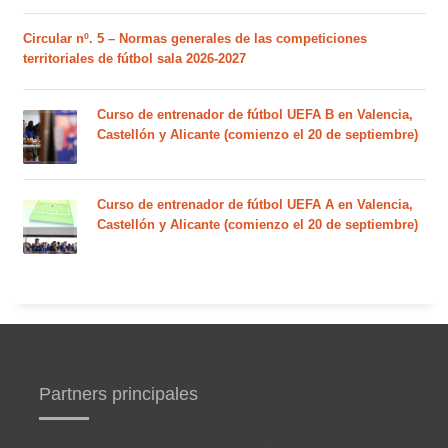
Circular nº. 5 – Normas generales de las competiciones
territoriales de fútbol sala 2026-2027
Curso de entrenador de fútbol UEFA B en Valencia,
Castellón y Alicante (comienzo el 20 de septiembre)
Curso de entrenador de fútbol UEFA A en Valencia,
Castellón y Alicante (comienzo el 20 de septiembre)
Partners principales