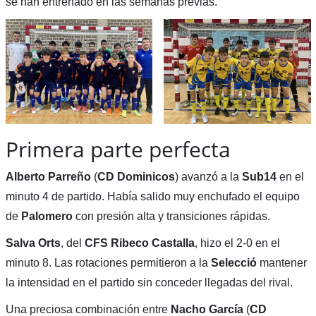
se han entrenado en las semanas previas.
Primera parte perfecta
Alberto Parreño
(
CD Dominicos
) avanzó a la
Sub14
en el
minuto 4 de partido. Había salido muy enchufado el equipo
de
Palomero
con presión alta y transiciones rápidas.
Salva Orts
, del
CFS Ribeco Castalla
, hizo el 2-0 en el
minuto 8. Las rotaciones permitieron a la
Selecció
mantener
la intensidad en el partido sin conceder llegadas del rival.
Una preciosa combinación entre
Nacho García
(
CD