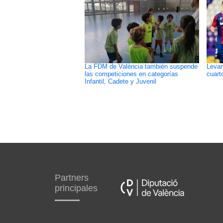
La FDM de València también suspende
Levan
las competiciones en categorías
cuart
Infantil, Cadete y Juvenil
Partners
principales