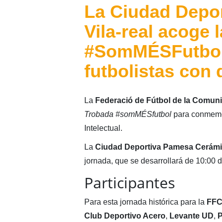
La Ciudad Depo
Vila-real acoge 
#SomMÉSFutbol 
futbolistas con 
La
Federació de Fútbol de la Comuni
Trobada #somMÉSfutbol
para conmemor
Intelectual.
La
Ciudad Deportiva Pamesa Cerám
jornada, que se desarrollará de 10:00 d
Participantes
Para esta jornada histórica para la
FF
Club Deportivo Acero
,
Levante UD
,
P