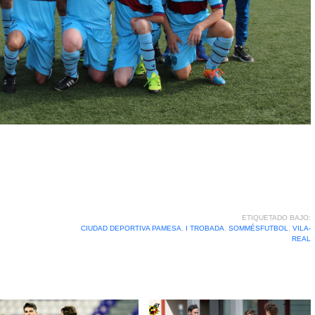
ETIQUETADO BAJO:
CIUDAD DEPORTIVA PAMESA
,
I TROBADA
,
SOMMÉSFUTBOL
,
VILA-
REAL