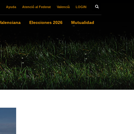
Ayuda
Atenció al Federat
Valencià
LOGIN
alenciana
Elecciones 2026
Mutualidad