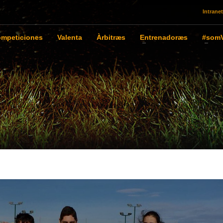
Intranet
mpeticiones
Valenta
Àrbitræs
Entrenadoræs
#somV