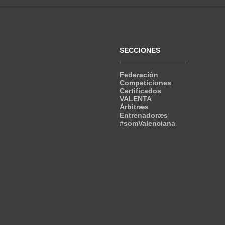
SECCIONES
Federación
Competiciones
Certificados
VALENTA
Árbitræs
Entrenadoræs
#somValenciana