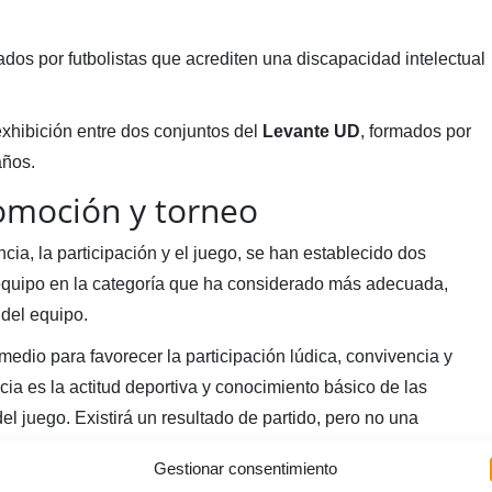
dos por futbolistas que acrediten una discapacidad intelectual
exhibición entre dos conjuntos del
Levante UD
, formados por
años.
romoción y torneo
cia, la participación y el juego, se han establecido dos
 equipo en la categoría que ha considerado más adecuada,
 del equipo.
 medio para favorecer la participación lúdica, convivencia y
cia es la actitud deportiva y conocimiento básico de las
del juego. Existirá un resultado de partido, pero no una
Gestionar consentimiento
 aplicando las Reglas de Futbol 8, con una modificación en la