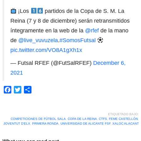
¡Los
partidos de la Copa de S. M. La
Reina (7 y 8 de diciembre) serán retransmitidos
íntegramente en la web de la
@rfef
de la mano
de
@live_vuvuzela
.
#SomosFutsal
pic.twitter.com/VO8A1gXh1x
— Futsal RFEF (@FutSalRFEF)
December 6,
2021
Facebook
Twitter
Compartir
ETIQUETADO BAJO:
COMPETICIONES DE FÚTBOL SALA
,
COPA DE LA REINA
,
CTFS
,
FEME CASTELLÓN
,
JOVENTUT D'ELX
,
PRIMERA RONDA
,
UNIVERSIDAD DE ALICANTE FSF
,
XALOC ALACANT