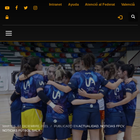
Intranet
Ayuda
Atenció al Federat
Valencià
MARTES, 07 DICIEMBRE 2021
/
PUBLICADO EN
ACTUALIDAD
,
NOTICIAS FFCV
,
NOTICIAS FÚTBOL SALA