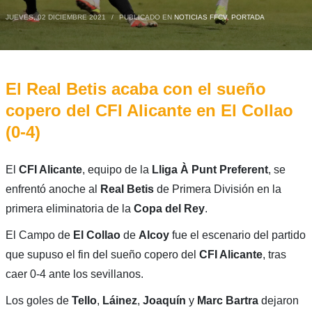
JUEVES, 02 DICIEMBRE 2021
/
PUBLICADO EN
NOTICIAS FFCV
,
PORTADA
El Real Betis acaba con el sueño
copero del CFI Alicante en El Collao
(0-4)
El
CFI Alicante
, equipo de la
Lliga À Punt Preferent
, se
enfrentó anoche al
Real Betis
de Primera División en la
primera eliminatoria de la
Copa del Rey
.
El Campo de
El Collao
de
Alcoy
fue el escenario del partido
que supuso el fin del sueño copero del
CFI Alicante
, tras
caer 0-4 ante los sevillanos.
Los goles de
Tello
,
Láinez
,
Joaquín
y
Marc Bartra
dejaron