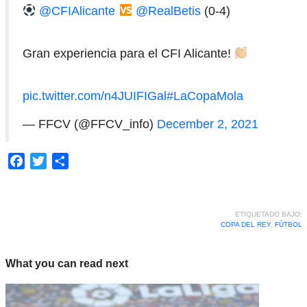
@CFIAlicante
@RealBetis
(0-4)
Gran experiencia para el CFI Alicante!
pic.twitter.com/n4JUIFIGal
#LaCopaMola
— FFCV (@FFCV_info)
December 2, 2021
Facebook
Twitter
Compartir
ETIQUETADO BAJO:
COPA DEL REY
,
FÚTBOL
What you can read next