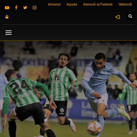
Intranet
Ayuda
Atenció al Federat
Valencià