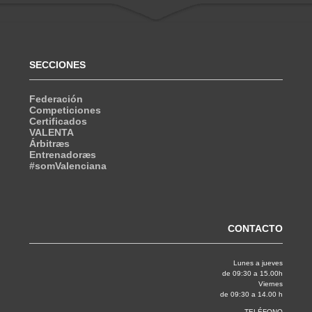
SECCIONES
Federación
Competiciones
Certificados
VALENTA
Árbitræs
Entrenadoræs
#somValenciana
CONTACTO
Lunes a jueves
de 09:30 a 15.00h
Viernes
de 09:30 a 14.00 h
TELÉFONO