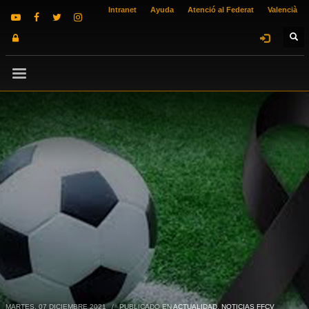
Intranet
Ayuda
Atenció al Federat
Valencià
MARTES, 07 DICIEMBRE 2021
/
PUBLICADO EN
ACTUALIDAD
,
NOTICIAS FFCV