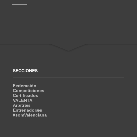
SECCIONES
Federación
Competiciones
Certificados
VALENTA
Árbitræs
Entrenadoræs
#somValenciana