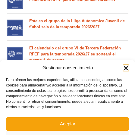
Este es el grupo de la Lliga Autonòmica Juvenil de
fútbol sala de la temporada 2026/2027
El calendario del grupo VI de Tercera Federación
RFEF para la temporada 2026/27 se sorteará el
martes 4 de agosto
Gestionar consentimiento
Nuevo curso de Entrenador de fútbol Licencia UEFA
Para ofrecer las mejores experiencias, utilizamos tecnologías como las
C que comenzará en noviembre 2026 (agotadas las
cookies para almacenar y/o acceder a la información del dispositivo. El
plazas del curso de septiembre)
consentimiento de estas tecnologías nos permitirá procesar datos como el
comportamiento de navegación o las identificaciones únicas en este sitio.
No consentir o retirar el consentimiento, puede afectar negativamente a
Circular nº. 5 – Normas generales de las competiciones
ciertas características y funciones.
territoriales de fútbol sala 2026-2027
Aceptar
Curso de entrenador de fútbol UEFA B en Valencia,
Castellón y Alicante (comienzo el 20 de septiembre)