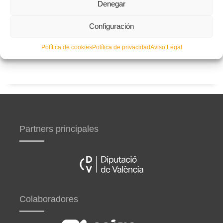
Denegar
Configuración
Curso de entrenador de fútbol UEFA A en Valencia,
Castellón y Alicante (comienzo el 20 de septiembre)
Política de cookies
Política de privacidad
Aviso Legal
Partners principales
Colaboradores