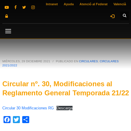
Intranet
Ayuda
Atenció al Federat
Valencià
MIÉRCOLES, 29 DICIEMBRE 2021
/
PUBLICADO EN
CIRCULARES
,
CIRCULARES
2021/2022
Circular nº. 30, Modificaciones al
Reglamento General Temporada 21/22
Circular 30 Modificaciones RG
Descarga
Facebook
Twitter
Compartir