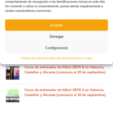
comportamiento de navegación o las identificaciones únicas en este sitio.
RFEF para la temporada 2026/27 se sorteará el
No consentir o retirar el consentimiento, puede afectar negativamente a
martes 4 de agosto
ciertas características y funciones.
Nuevo curso de Entrenador de fútbol Licencia UEFA
Aceptar
C que comenzará en noviembre 2026 (agotadas las
plazas del curso de septiembre)
Denegar
Configuración
Circular nº. 5 – Normas generales de las competiciones
territoriales de fútbol sala 2026-2027
Política de cookies
Política de privacidad
Aviso Legal
Curso de entrenador de fútbol UEFA B en Valencia,
Castellón y Alicante (comienzo el 20 de septiembre)
Curso de entrenador de fútbol UEFA A en Valencia,
Castellón y Alicante (comienzo el 20 de septiembre)