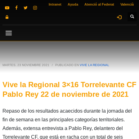
Intranet
Ayuda
Atenció al Federat
Valencià
MARTES, 23 NOVIEMBRE 2021
/
PUBLICADO EN
VIVE LA REGIONAL
Vive la Regional 3×16 Torrelevante CF
Pablo Rey 22 de noviembre de 2021
Repaso de los resultados acaecidos durante la jornada del
fin de semana en las principales categorías territoriales.
Además, extensa entrevista a Pablo Rey, delantero del
Torrelevante CF, que está en racha con un total de seis