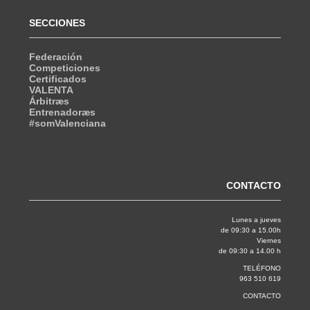
SECCIONES
Federación
Competiciones
Certificados
VALENTA
Árbitræs
Entrenadoræs
#somValenciana
CONTACTO
Lunes a jueves
de 09:30 a 15.00h
Viernes
de 09:30 a 14.00 h
TELÉFONO
963 510 619
CONTACTO