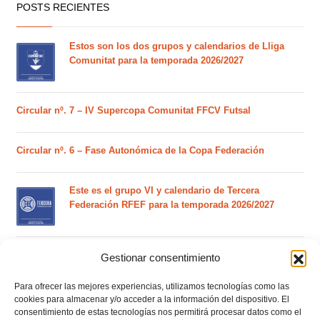
POSTS RECIENTES
Estos son los dos grupos y calendarios de Lliga
Comunitat para la temporada 2026/2027
Circular nº. 7 – IV Supercopa Comunitat FFCV Futsal
Circular nº. 6 – Fase Autonómica de la Copa Federación
Este es el grupo VI y calendario de Tercera
Federación RFEF para la temporada 2026/2027
Este es el grupo de la Lliga Autonòmica Juvenil de
Gestionar consentimiento
fútbol sala de la temporada 2026/2027
Para ofrecer las mejores experiencias, utilizamos tecnologías como las
cookies para almacenar y/o acceder a la información del dispositivo. El
consentimiento de estas tecnologías nos permitirá procesar datos como el
El calendario del grupo VI de Tercera Federación