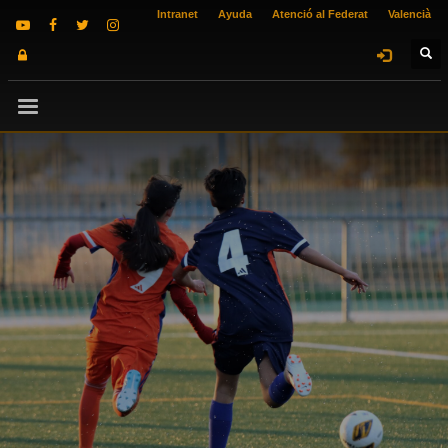
Intranet
Ayuda
Atenció al Federat
Valencià