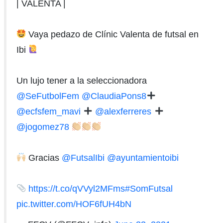
| VALENTA |
Vaya pedazo de Clínic Valenta de futsal en
Ibi
Un lujo tener a la seleccionadora
@SeFutbolFem
@ClaudiaPons8
@ecfsfem_mavi
@alexferreres
@jogomez78
Gracias
@FutsalIbi
@ayuntamientoibi
https://t.co/qVVyl2MFms
#SomFutsal
pic.twitter.com/HOF6fUH4bN