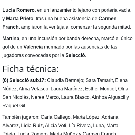
Lucía Romero
, en un lanzamiento lejano con portería vacía,
y
Marta Prieto
, tras una buena asistencia de
Carmen
Franch
, ampliaron la ventaja al comenzar la segunda mitad.
Martina
, en una incursión por banda derecha, marcó el único
gol de un
Valencia
mermado por las ausencias de las
jugadoras convocadas por la
Selecció
.
Ficha técnica:
(6) Selecció sub17:
Claudia Bermejo; Sara Tamarit, Elena
Núñez, Alma Velasco, Laura Martínez; Esther Montiel, Olga
San Nicolás, Nerea Marco, Laura Blasco, Ainhoa Alguacil y
Raquel Gil.
También jugaron: Carla Gallego, Marta López, Adriana
Álvarez, Lidia Ruiz, Alicia Voti, Lía Rivera, Luna, Marta
Prieto, Lucía Romero, Marta Muñoz y Carmen Franch.