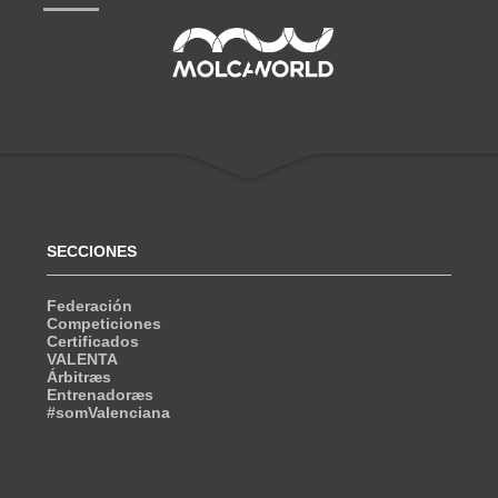
SECCIONES
Federación
Competiciones
Certificados
VALENTA
Árbitræs
Entrenadoræs
#somValenciana