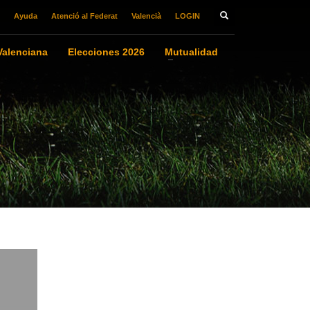
Ayuda
Atenció al Federat
Valencià
LOGIN
alenciana
Elecciones 2026
Mutualidad