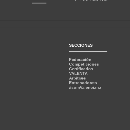
SECCIONES
Federación
Competiciones
Certificados
VALENTA
Árbitræs
Entrenadoræs
#somValenciana