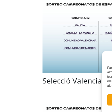
Par
alm
tec
Selecció Valenciana
ide
afe