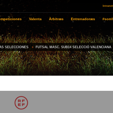
Intranet
mpeticiones
Valenta
Àrbitræs
Entrenadoræs
#somV
IAS SELECCIONES
FUTSAL MASC. SUB14 SELECCIÓ VALENCIANA