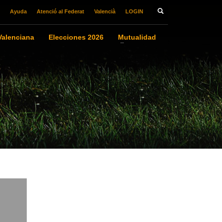
Ayuda
Atenció al Federat
Valencià
LOGIN
alenciana
Elecciones 2026
Mutualidad