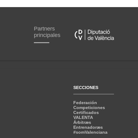
Partners
principales
SECCIONES
Federación
Competiciones
Certificados
VALENTA
Árbitræs
Entrenadoræs
#somValenciana