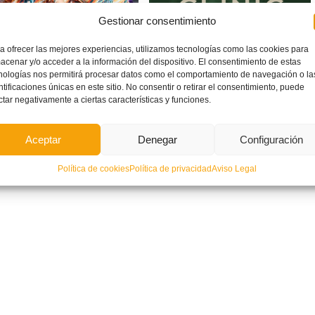
Gestionar consentimiento
a ofrecer las mejores experiencias, utilizamos tecnologías como las cookies para
CV, encargada de coordinar la
Confirmado el Clinic de Fútbol Base
acenar y/o acceder a la información del dispositivo. El consentimiento de estas
tición de fútbol de los Gay
Femenino en Villajoyosa
nologías nos permitirá procesar datos como el comportamiento de navegación o la
 2026 en València
ntificaciones únicas en este sitio. No consentir o retirar el consentimiento, puede
ctar negativamente a ciertas características y funciones.
Aceptar
Denegar
Configuración
Política de cookies
Política de privacidad
Aviso Legal