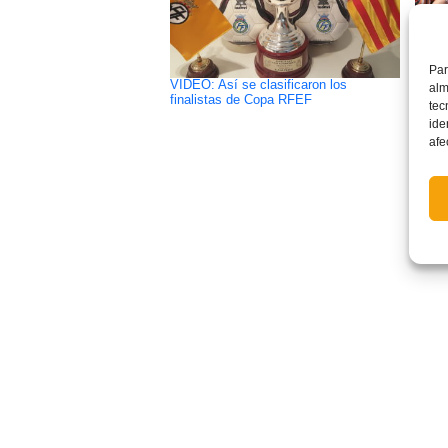
Par
VIDEO: Así se clasificaron los
La FF
alm
finalistas de Copa RFEF
compe
tec
Games
ide
afe