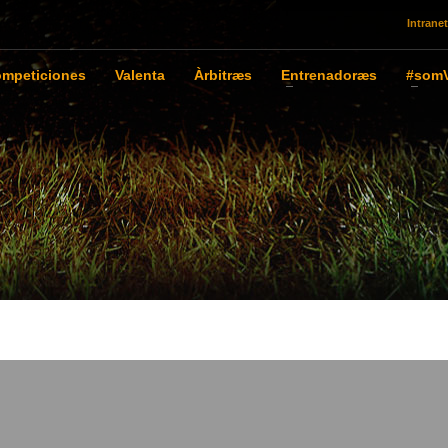
Intranet
mpeticiones
Valenta
Àrbitræs
Entrenadoræs
#somV