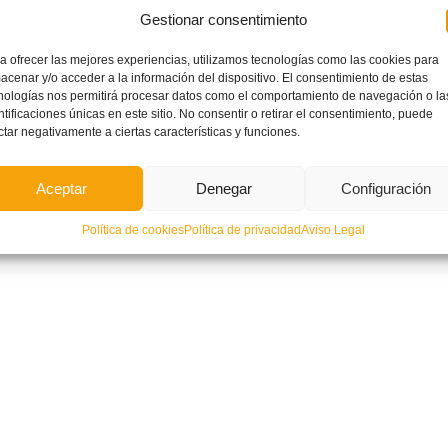
Gestionar consentimiento
a ofrecer las mejores experiencias, utilizamos tecnologías como las cookies para
acenar y/o acceder a la información del dispositivo. El consentimiento de estas
OCATORIA OFICIAL: Esta es la
El fútbol femenino reflexiona sobre su
nologías nos permitirá procesar datos como el comportamiento de navegación o la
ció Valenciana Valenta sub16 de
evolución
ntificaciones únicas en este sitio. No consentir o retirar el consentimiento, puede
l que disputará la primera fase del
en Gijón
ctar negativamente a ciertas características y funciones.
Aceptar
Denegar
Configuración
Política de cookies
Política de privacidad
Aviso Legal