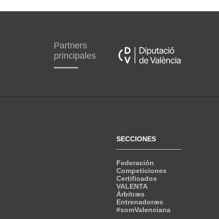
Partners
principales
SECCIONES
Federación
Competiciones
Certificados
VALENTA
Árbitræs
Entrenadoræs
#somValenciana