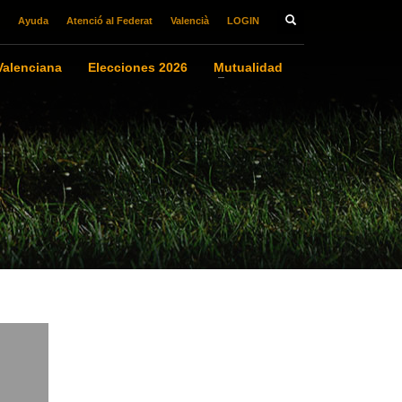
Ayuda
Atenció al Federat
Valencià
LOGIN
alenciana
Elecciones 2026
Mutualidad