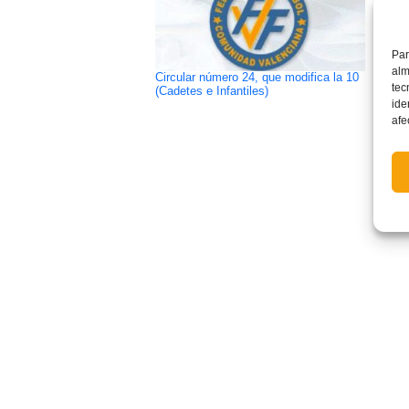
Par
alm
Circular número 24, que modifica la 10
CONV
tec
(Cadetes e Infantiles)
Selec
ide
fútbo
CESA 
afe