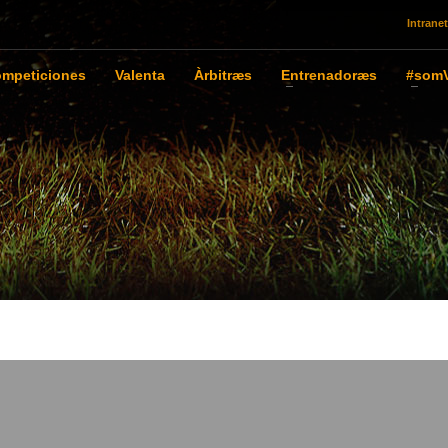
Intranet
mpeticiones
Valenta
Àrbitræs
Entrenadoræs
#somV