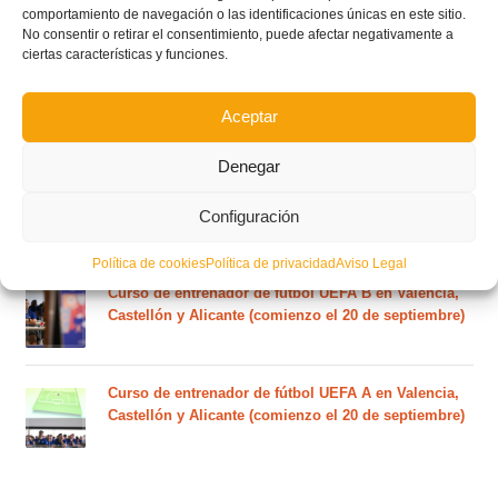
comportamiento de navegación o las identificaciones únicas en este sitio.
RFEF para la temporada 2026/27 se sorteará el
No consentir o retirar el consentimiento, puede afectar negativamente a
martes 4 de agosto
ciertas características y funciones.
Nuevo curso de Entrenador de fútbol Licencia UEFA
Aceptar
C que comenzará en noviembre 2026 (agotadas las
plazas del curso de septiembre)
Denegar
Circular nº. 5 – Normas generales de las competiciones
Configuración
territoriales de fútbol sala 2026-2027
Política de cookies
Política de privacidad
Aviso Legal
Curso de entrenador de fútbol UEFA B en Valencia,
Castellón y Alicante (comienzo el 20 de septiembre)
Curso de entrenador de fútbol UEFA A en Valencia,
Castellón y Alicante (comienzo el 20 de septiembre)