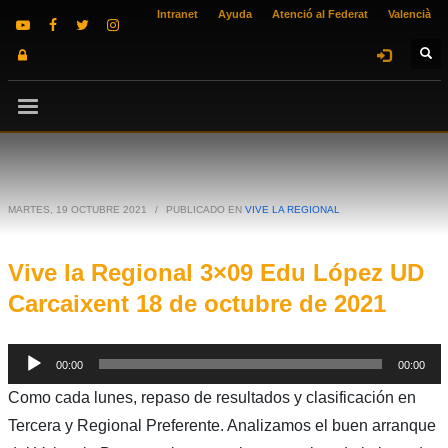
Intranet
Ayuda
Atenció al Federat
Valencià
MARTES, 19 OCTUBRE 2021
/
PUBLICADO EN
VIVE LA REGIONAL
Vive la Regional 3×09 Edu López UD
Carcaixent 18 de octubre de 2021
Reproductor
00:00
00:00
de
Como cada lunes, repaso de resultados y clasificación en
audio
Tercera y Regional Preferente. Analizamos el buen arranque