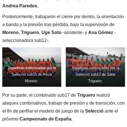
Andrea Paredes
.
Posteriormente, trabajaron el cierre por dentro, la orientación
a banda y la presión tras pérdida, bajo la supervisión de
Moreno
,
Triguero
,
Uge Soto
-asistente- y
Ana Gómez
-
seleccionadora sub12-.
Jugadoras convocadas por la
Jugadoras convocadas por la
Selecció sub15 de Alicia
Selecció sub17 de Santi
Moreno.
Triguero.
Por su parte, el combinado sub17 de
Triguero
realizó
ataques combinativos, trabajo de presión y de transición, con
el fin de perfilar el modelo de juego de la
Selecció
ante el
próximo
Campeonato de España
.