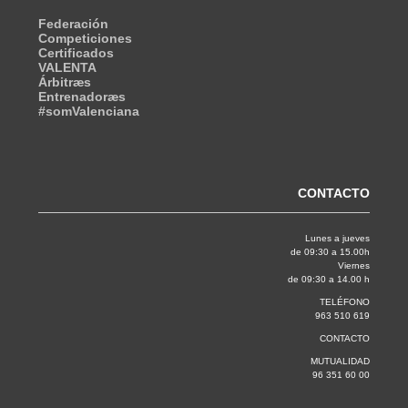
Federación
Competiciones
Certificados
VALENTA
Árbitræs
Entrenadoræs
#somValenciana
CONTACTO
Lunes a jueves
de 09:30 a 15.00h
Viernes
de 09:30 a 14.00 h
TELÉFONO
963 510 619
CONTACTO
MUTUALIDAD
96 351 60 00