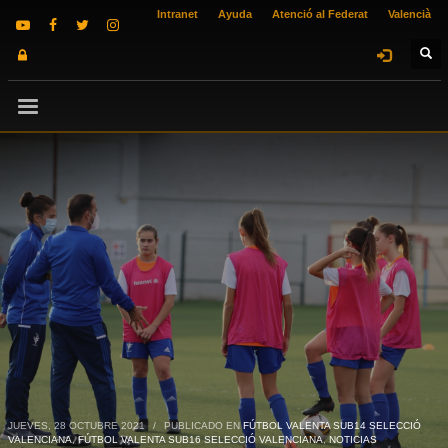
Intranet
Ayuda
Atenció al Federat
Valencià
JUEVES, 28 OCTUBRE 2021
/
PUBLICADO EN
FÚTBOL VALENTA SUB14 SELECCIÓ
VALENCIANA
,
FÚTBOL VALENTA SUB16 SELECCIÓ VALENCIANA
,
NOTICIAS