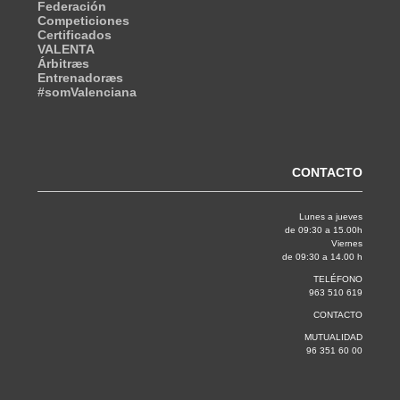
Federación
Competiciones
Certificados
VALENTA
Árbitræs
Entrenadoræs
#somValenciana
CONTACTO
Lunes a jueves
de 09:30 a 15.00h
Viernes
de 09:30 a 14.00 h
TELÉFONO
963 510 619
CONTACTO
MUTUALIDAD
96 351 60 00