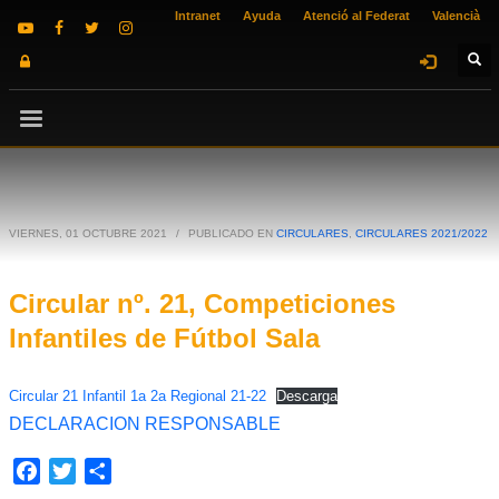
Intranet
Ayuda
Atenció al Federat
Valencià
VIERNES, 01 OCTUBRE 2021
/
PUBLICADO EN
CIRCULARES
,
CIRCULARES 2021/2022
Circular nº. 21, Competiciones
Infantiles de Fútbol Sala
Circular 21 Infantil 1a 2a Regional 21-22
Descarga
DECLARACION RESPONSABLE
Facebook
Twitter
Compartir