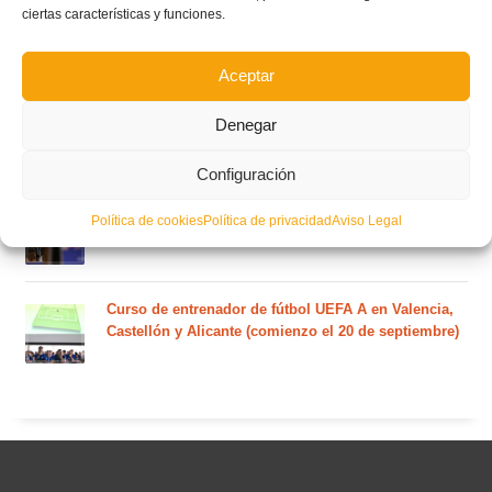
ciertas características y funciones.
Nuevo curso de Entrenador de fútbol Licencia UEFA
C que comenzará en noviembre 2026 (agotadas las
plazas del curso de septiembre)
Aceptar
Denegar
Circular nº. 5 – Normas generales de las competiciones
territoriales de fútbol sala 2026-2027
Configuración
Curso de entrenador de fútbol UEFA B en Valencia,
Política de cookies
Política de privacidad
Aviso Legal
Castellón y Alicante (comienzo el 20 de septiembre)
Curso de entrenador de fútbol UEFA A en Valencia,
Castellón y Alicante (comienzo el 20 de septiembre)