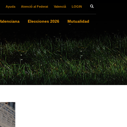
Ayuda
Atenció al Federat
Valencià
LOGIN
alenciana
Elecciones 2026
Mutualidad