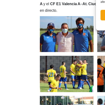
afe
A
y el
CF E1 Valencia A
–
At. Ciudad P
en directo.