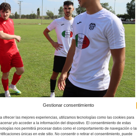
Gestionar consentimiento
a ofrecer las mejores experiencias, utilizamos tecnologías como las cookies para
llege y el Canet.
acenar y/o acceder a la información del dispositivo. El consentimiento de estas
nologías nos permitirá procesar datos como el comportamiento de navegación o la
tlético Caudiel
–
CD Viver
, el
CD At. Nazaret
–
CF Malvarrosa
ntificaciones únicas en este sitio. No consentir o retirar el consentimiento, puede