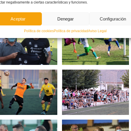
ctar negativamente a ciertas características y funciones.
aiporta
fueron los otros cuatro duelos que
Gomar
presenció
Aceptar
Denegar
Configuración
Política de cookies
Política de privacidad
Aviso Legal