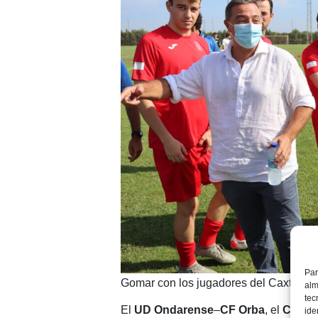
Par
Gomar con los jugadores del Caxton Co
alm
tec
El
UD Ondarense
–
CF Orba
, el
Club A
ide