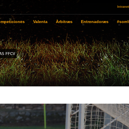
Intranet
mpeticiones
Valenta
Àrbitræs
Entrenadoræs
#somV
AS FFCV