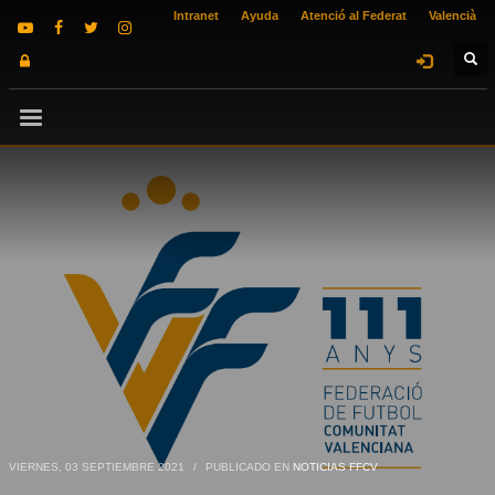
Intranet
Ayuda
Atenció al Federat
Valencià
VIERNES, 03 SEPTIEMBRE 2021
/
PUBLICADO EN
NOTICIAS FFCV