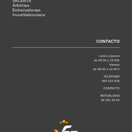
VALENTA
Árbitræs
Entrenadoræs
#somValenciana
CONTACTO
Lunes a jueves
de 09:30 a 15.00h
Viernes
de 09:30 a 14.00 h
TELÉFONO
963 510 619
CONTACTO
MUTUALIDAD
96 351 60 00