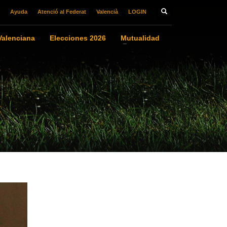
Ayuda
Atenció al Federat
Valencià
LOGIN
alenciana
Elecciones 2026
Mutualidad