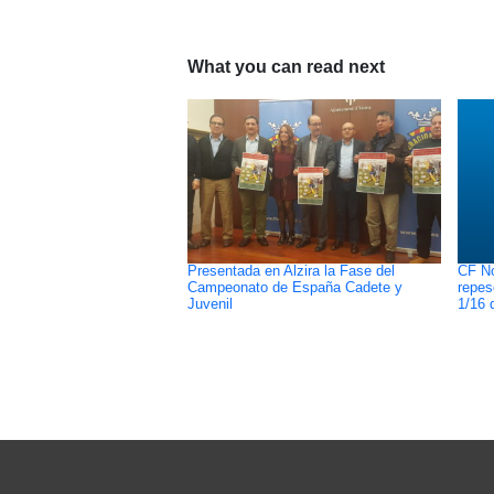
What you can read next
Presentada en Alzira la Fase del
CF No
Campeonato de España Cadete y
repes
Juvenil
1/16 d