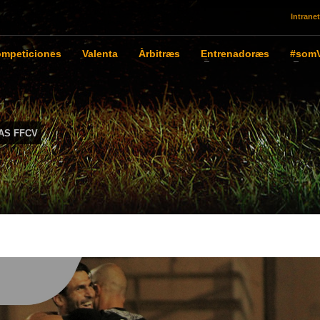
Intranet
mpeticiones
Valenta
Àrbitræs
Entrenadoræs
#somV
AS FFCV