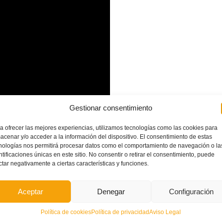
Gestionar consentimiento
do a esta final tras superar las
eliminatorias de cuartos
y
ptiembre.
a ofrecer las mejores experiencias, utilizamos tecnologías como las cookies para
acenar y/o acceder a la información del dispositivo. El consentimiento de estas
nologías nos permitirá procesar datos como el comportamiento de navegación o la
ntificaciones únicas en este sitio. No consentir o retirar el consentimiento, puede
ctar negativamente a ciertas características y funciones.
Aceptar
Denegar
Configuración
Política de cookies
Política de privacidad
Aviso Legal