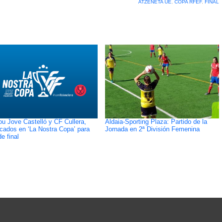
ATZENETA UE
,
COPA RFEF
,
FINAL
u Jove Castelló y CF Cullera,
Aldaia-Sporting Plaza: Partido de la
cados en ‘La Nostra Copa’ para
Jornada en 2ª División Femenina
e final