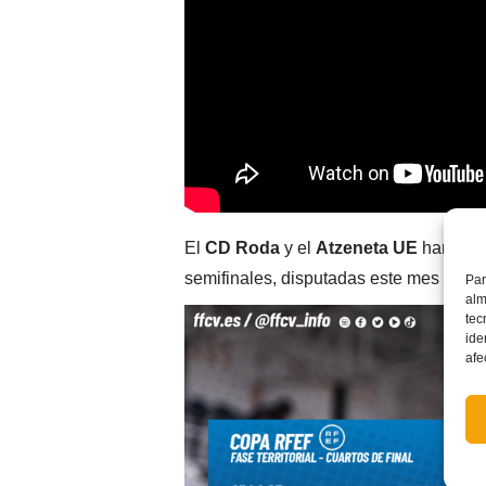
El
CD Roda
y el
Atzeneta UE
han llega
semifinales, disputadas este mes de se
Par
alm
tec
ide
afe