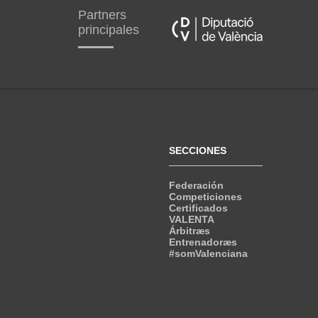
Partners
principales
SECCIONES
Federación
Competiciones
Certificados
VALENTA
Árbitræs
Entrenadoræs
#somValenciana