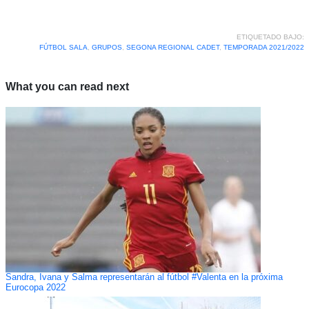
ETIQUETADO BAJO:
FÚTBOL SALA
,
GRUPOS
,
SEGONA REGIONAL CADET
,
TEMPORADA 2021/2022
What you can read next
Sandra, Ivana y Salma representarán al fútbol #Valenta en la próxima
Eurocopa 2022