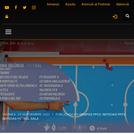
Intranet
Ayuda
Atenció al Federat
Valencià
VIERNES, 24 SEPTIEMBRE 2021
/
PUBLICADO EN
GRUPOS FFCV
,
NOTICIAS FFCV
,
NOTICIAS FÚTBOL SALA