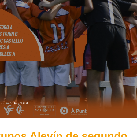
OS FFCV
,
PORTADA
rupos Alevín de segundo