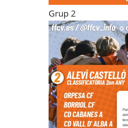
Grup 2
Par
alm
tec
ide