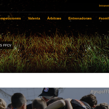
Intranet
mpeticiones
Valenta
Àrbitræs
Entrenadoræs
#somV
S FFCV