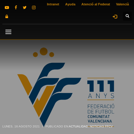
Intranet
Ayuda
Atenció al Federat
Valencià
LUNES, 16 AGOSTO 2021
/
PUBLICADO EN
ACTUALIDAD
,
NOTICIAS FFCV