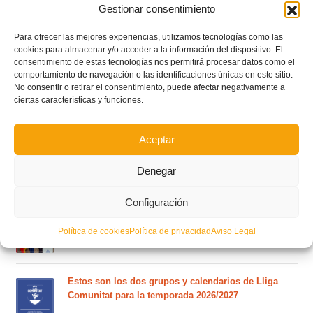
Gestionar consentimiento
Para ofrecer las mejores experiencias, utilizamos tecnologías como las
cookies para almacenar y/o acceder a la información del dispositivo. El
consentimiento de estas tecnologías nos permitirá procesar datos como el
comportamiento de navegación o las identificaciones únicas en este sitio.
No consentir o retirar el consentimiento, puede afectar negativamente a
ciertas características y funciones.
Aceptar
Denegar
POSTS RECIENTES
Configuración
Ferran Torres se da un baño de masas y se convierte
Política de cookies
Política de privacidad
Aviso Legal
en el embajador de la Comunitat Valenciana
Estos son los dos grupos y calendarios de Lliga
Comunitat para la temporada 2026/2027