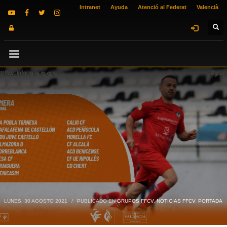
Intranet
Ayuda
Atenció al Federat
Valencià
LUNES, 30 AGOSTO 2021
/
PUBLICADO EN
GRUPOS FFCV
,
NOTICIAS FFCV
,
PORTADA