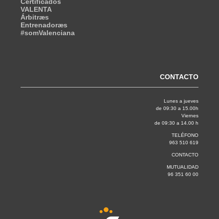
Certificados
VALENTA
Árbitræs
Entrenadoræs
#somValenciana
CONTACTO
Lunes a jueves
de 09:30 a 15.00h
Viernes
de 09:30 a 14.00 h
TELÉFONO
963 510 619
CONTACTO
MUTUALIDAD
96 351 60 00