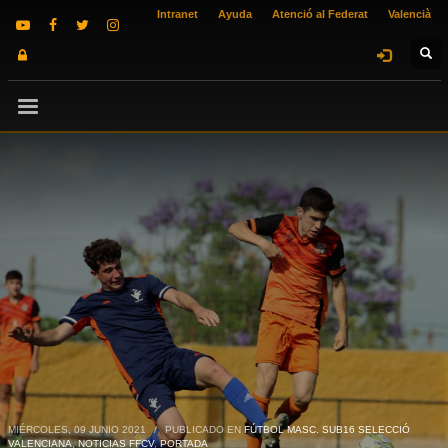
Intranet
Ayuda
Atenció al Federat
Valencià
MIÉRCOLES, 09 JUNIO 2021
/
PUBLICADO EN
FÚTBOL MASC. SUB16 SELECCIÓ
VALENCIANA
,
NOTICIAS FFCV
,
PORTADA