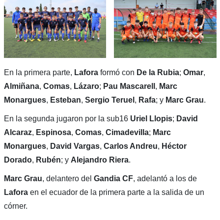
En la primera parte,
Lafora
formó con
De la Rubia
;
Omar
,
Almiñana
,
Comas
,
Lázaro
;
Pau Mascarell
,
Marc
Monargues
,
Esteban
,
Sergio Teruel
,
Rafa
; y
Marc Grau
.
En la segunda jugaron por la sub16
Uriel Llopis
;
David
Alcaraz
,
Espinosa
,
Comas
,
Cimadevilla
;
Marc
Monargues
,
David Vargas
,
Carlos Andreu
,
Héctor
Dorado
,
Rubén
; y
Alejandro Riera
.
Marc Grau
, delantero del
Gandia CF
, adelantó a los de
Lafora
en el ecuador de la primera parte a la salida de un
córner.