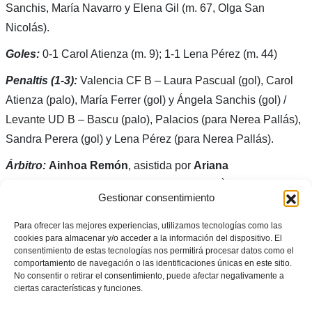
Sanchis, María Navarro y Elena Gil (m. 67, Olga San
Nicolás).
Goles:
0-1 Carol Atienza (m. 9); 1-1 Lena Pérez (m. 44)
Penaltis (1-3):
Valencia CF B – Laura Pascual (gol), Carol
Atienza (palo), María Ferrer (gol) y Ángela Sanchis (gol) /
Levante UD B – Bascu (palo), Palacios (para Nerea Pallás),
Sandra Perera (gol) y Lena Pérez (para Nerea Pallás).
Árbitro:
Ainhoa Remón
, asistida por
Ariana
Chuiá
y
Raquel Dolz
, del Comité Tècnic d’Àrbitres de la
Gestionar consentimiento
FFCV. Mostró amarilla a Nerea Tellería y María Navarro del
Valencia CF B.
Para ofrecer las mejores experiencias, utilizamos tecnologías como las
cookies para almacenar y/o acceder a la información del dispositivo. El
consentimiento de estas tecnologías nos permitirá procesar datos como el
comportamiento de navegación o las identificaciones únicas en este sitio.
No consentir o retirar el consentimiento, puede afectar negativamente a
ciertas características y funciones.