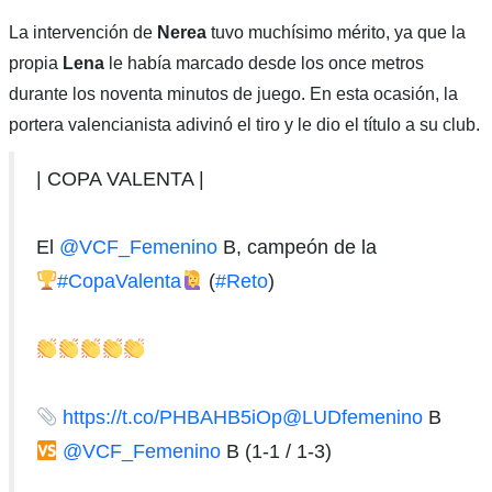
La intervención de
Nerea
tuvo muchísimo mérito, ya que la
propia
Lena
le había marcado desde los once metros
durante los noventa minutos de juego. En esta ocasión, la
portera valencianista adivinó el tiro y le dio el título a su club.
| COPA VALENTA |
El
@VCF_Femenino
B, campeón de la
#CopaValenta
(
#Reto
)
https://t.co/PHBAHB5iOp
@LUDfemenino
B
@VCF_Femenino
B (1-1 / 1-3)