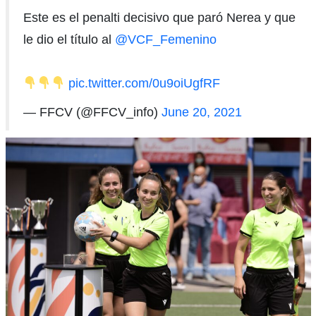
Este es el penalti decisivo que paró Nerea y que
le dio el título al
@VCF_Femenino
pic.twitter.com/0u9oiUgfRF
— FFCV (@FFCV_info)
June 20, 2021