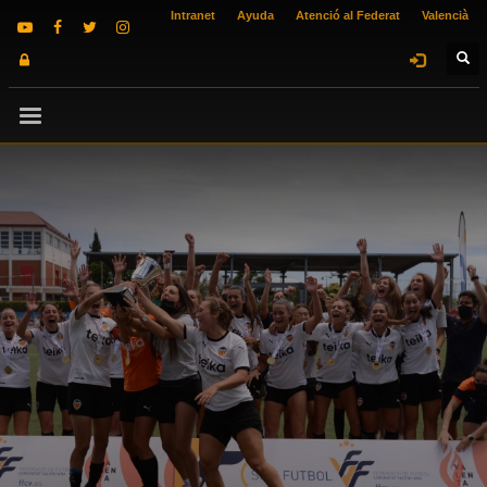
Intranet
Ayuda
Atenció al Federat
Valencià