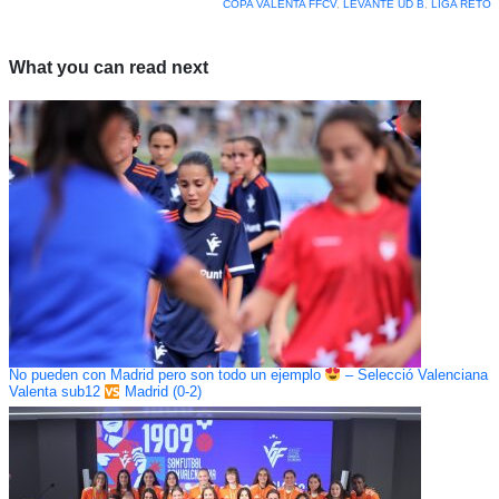
COPA VALENTA FFCV
,
LEVANTE UD B
,
LIGA RETO
What you can read next
No pueden con Madrid pero son todo un ejemplo
– Selecció Valenciana
Valenta sub12
Madrid (0-2)