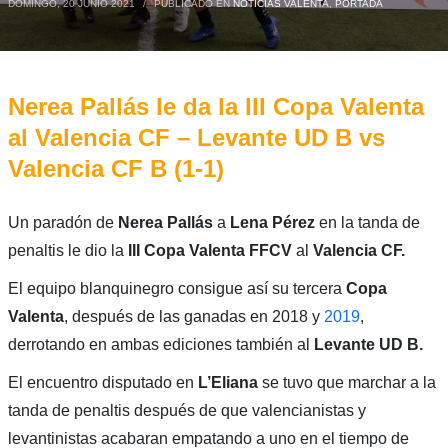
DOMINGO, 20 JUNIO 2021
/
PUBLICADO EN
NOTICIAS VALENTA
,
PORTADA
Nerea Pallás le da la III Copa Valenta
al Valencia CF – Levante UD B vs
Valencia CF B (1-1)
Un paradón de
Nerea Pallás
a
Lena Pérez
en la tanda de
penaltis le dio la
III Copa Valenta FFCV
al
Valencia CF.
El equipo blanquinegro consigue así su tercera
Copa
Valenta
, después de las ganadas en 2018 y
2019
,
derrotando en ambas ediciones también al
Levante UD B.
El encuentro disputado en
L’Eliana
se tuvo que marchar a la
tanda de penaltis después de que valencianistas y
levantinistas acabaran empatando a uno en el tiempo de