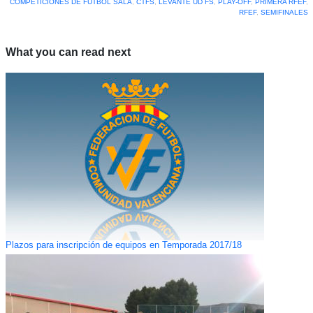
COMPETICIONES DE FÚTBOL SALA
,
CTFS
,
LEVANTE UD FS
,
PLAY-OFF
,
PRIMERA RFEF
,
RFEF
,
SEMIFINALES
What you can read next
Plazos para inscripción de equipos en Temporada 2017/18