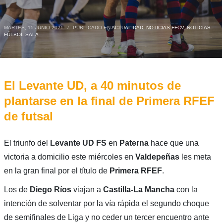
MARTES, 15 JUNIO 2021
/
PUBLICADO EN
ACTUALIDAD
,
NOTICIAS FFCV
,
NOTICIAS
FÚTBOL SALA
El Levante UD, a 40 minutos de
plantarse en la final de Primera RFEF
de futsal
El triunfo del
Levante UD FS
en
Paterna
hace que una
victoria a domicilio este miércoles en
Valdepeñas
les meta
en la gran final por el título de
Primera
RFEF
.
Los de
Diego Ríos
viajan a
Castilla-La Mancha
con la
intención de solventar por la vía rápida el segundo choque
de semifinales de Liga y no ceder un tercer encuentro ante