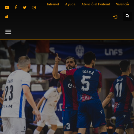
Intranet
Ayuda
Atenció al Federat
Valencià