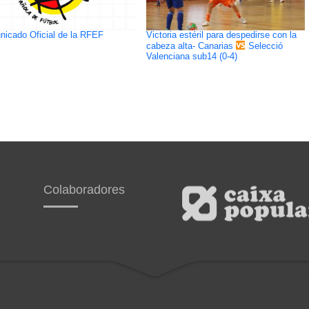
icado Oficial de la RFEF
Victoria estéril para despedirse con la
cabeza alta- Canarias
Selecció
Valenciana sub14 (0-4)
Colaboradores