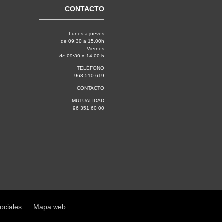
CONTACTO
Lunes a jueves
de 09:30 a 15.00h
Viernes
de 09:30 a 14.00 h
TELÉFONO
963 510 619
CONTACTO
MUTUALIDAD
96 351 60 00
sociales
Mapa web