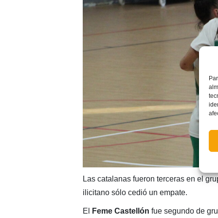
Par
alm
tec
ide
afe
Las catalanas fueron terceras en el gr
ilicitano sólo cedió un empate.
El
Feme Castellón
fue segundo de gru