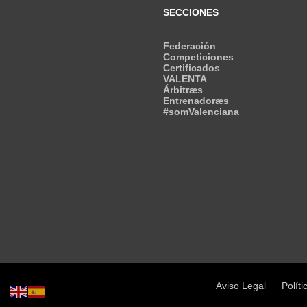
SECCIONES
Federación
Competiciones
Certificados
VALENTA
Árbitræs
Entrenadoræs
#somValenciana
Aviso Legal
Políti