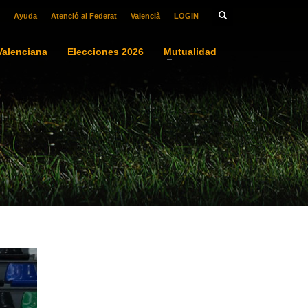
Ayuda
Atenció al Federat
Valencià
LOGIN
alenciana
Elecciones 2026
Mutualidad