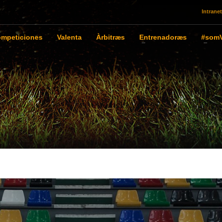
Intranet
mpeticiones
Valenta
Àrbitræs
Entrenadoræs
#somV