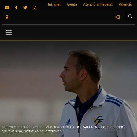
Intranet
Ayuda
Atenció al Federat
Valencià
VIERNES, 18 JUNIO 2021
/
PUBLICADO EN
FÚTBOL VALENTA SUB16 SELECCIÓ
VALENCIANA
,
NOTICIAS SELECCIONES