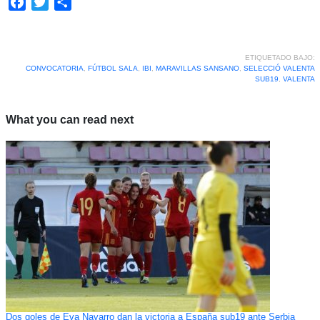
Facebook
Twitter
Compartir
ETIQUETADO BAJO:
CONVOCATORIA
,
FÚTBOL SALA
,
IBI
,
MARAVILLAS SANSANO
,
SELECCIÓ VALENTA
SUB19
,
VALENTA
What you can read next
Dos goles de Eva Navarro dan la victoria a España sub19 ante Serbia