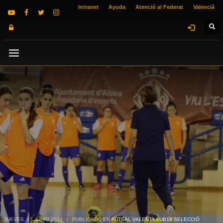
Intranet
Ayuda
Atenció al Federat
Valencià
JUEVES, 17 JUNIO 2021
/
PUBLICADO EN
FUTSAL VALENTA SUB19 SELECCIÓ