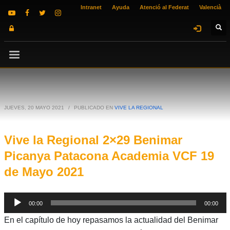
Intranet
Ayuda
Atenció al Federat
Valencià
JUEVES, 20 MAYO 2021
/
PUBLICADO EN
VIVE LA REGIONAL
Vive la Regional 2×29 Benimar
Picanya Patacona Academia VCF 19
de Mayo 2021
Reproductor
00:00
00:00
de
En el capítulo de hoy repasamos la actualidad del Benimar
audio