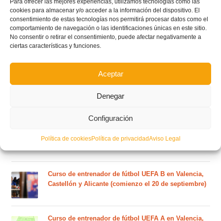
Para ofrecer las mejores experiencias, utilizamos tecnologías como las
fútbol sala de la temporada 2026/2027
cookies para almacenar y/o acceder a la información del dispositivo. El
consentimiento de estas tecnologías nos permitirá procesar datos como el
comportamiento de navegación o las identificaciones únicas en este sitio.
No consentir o retirar el consentimiento, puede afectar negativamente a
El calendario del grupo VI de Tercera Federación
ciertas características y funciones.
RFEF para la temporada 2026/27 se sorteará el
martes 4 de agosto
Aceptar
Nuevo curso de Entrenador de fútbol Licencia UEFA
Denegar
C que comenzará en noviembre 2026 (agotadas las
plazas del curso de septiembre)
Configuración
Circular nº. 5 – Normas generales de las competiciones
Política de cookies
Política de privacidad
Aviso Legal
territoriales de fútbol sala 2026-2027
Curso de entrenador de fútbol UEFA B en Valencia,
Castellón y Alicante (comienzo el 20 de septiembre)
Curso de entrenador de fútbol UEFA A en Valencia,