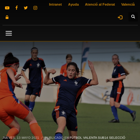
Intranet
Ayuda
Atenció al Federat
Valencià
JUEVES, 13 MAYO 2021
/
PUBLICADO EN
FÚTBOL VALENTA SUB14 SELECCIÓ