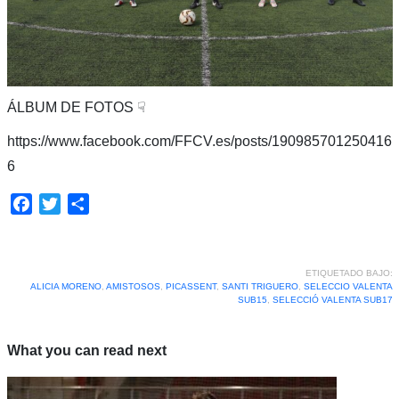
ÁLBUM DE FOTOS ☟
https://www.facebook.com/FFCV.es/posts/190985701250416
6
Facebook
Twitter
Compartir
ETIQUETADO BAJO:
ALICIA MORENO
,
AMISTOSOS
,
PICASSENT
,
SANTI TRIGUERO
,
SELECCIO VALENTA
SUB15
,
SELECCIÓ VALENTA SUB17
What you can read next