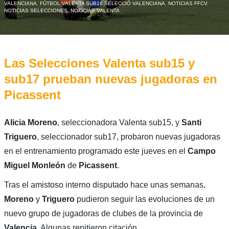
VALENCIANA
,
FÚTBOL VALENTA SUB16 SELECCIÓ VALENCIANA
,
NOTICIAS FFCV
,
NOTICIAS SELECCIONES
,
NOTICIAS VALENTA
Las Selecciones Valenta sub15 y
sub17 prueban nuevas jugadoras en
Picassent
Alicia Moreno
, seleccionadora Valenta sub15, y
Santi
Triguero
, seleccionador sub17, probaron nuevas jugadoras
en el entrenamiento programado este jueves en el
Campo
Miguel Monleón
de
Picassent
.
Tras el amistoso interno disputado hace unas semanas,
Moreno
y
Triguero
pudieron seguir las evoluciones de un
nuevo grupo de jugadoras de clubes de la provincia de
Valencia
. Algunas repitieron citación.