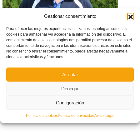
Gestionar consentimiento
Frank Castelló: «Estoy contento con la Selección Amateur, no se nos
Para ofrecer las mejores experiencias, utilizamos tecnologías como las
puede pedir más de lo que hemos hecho»
cookies para almacenar y/o acceder a la información del dispositivo. El
consentimiento de estas tecnologías nos permitirá procesar datos como el
comportamiento de navegación o las identificaciones únicas en este sitio.
No consentir o retirar el consentimiento, puede afectar negativamente a
ciertas características y funciones.
Aceptar
Denegar
Configuración
Política de cookies
Política de privacidad
Aviso Legal