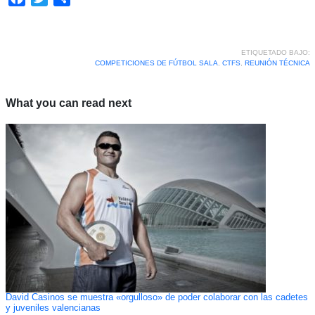
ETIQUETADO BAJO:
COMPETICIONES DE FÚTBOL SALA
,
CTFS
,
REUNIÓN TÉCNICA
What you can read next
David Casinos se muestra «orgulloso» de poder colaborar con las cadetes
y juveniles valencianas