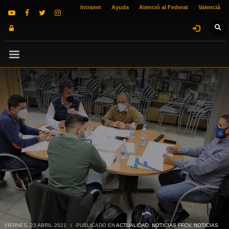
Intranet
Ayuda
Atenció al Federat
Valencià
VIERNES, 23 ABRIL 2021
/
PUBLICADO EN
ACTUALIDAD
,
NOTICIAS FFCV
,
NOTICIAS