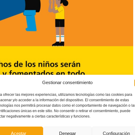
Gestionar consentimiento
a ofrecer las mejores experiencias, utilizamos tecnologías como las cookies para
acenar y/o acceder a la información del dispositivo. El consentimiento de estas
bito del deporte que pondrá a disposición de las 211
nologías nos permitirá procesar datos como el comportamiento de navegación o la
ntificaciones únicas en este sitio. No consentir o retirar el consentimiento, puede
e ellas la
Real Federación Española de Fútbol
– un recurso
ctar negativamente a ciertas características y funciones.
 el que desarrollar buenas prácticas de salvaguardia.
Aceptar
Denegar
Configuración