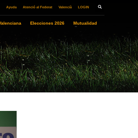
Ayuda
Atenció al Federat
Valencià
LOGIN
alenciana
Elecciones 2026
Mutualidad