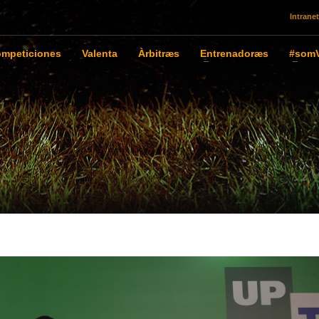
Intranet
mpeticiones
Valenta
Àrbitræs
Entrenadoræs
#somV