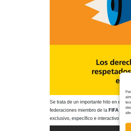
Par
alm
Se trata de un importante hito en el ám
tec
ide
federaciones miembro de la
FIFA
-entr
afe
exclusivo, específico e interactivo con