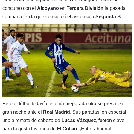
concurso con el
Alcoyano
en
Tercera División
la pasada
campaña, en la que consiguió el ascenso a
Segunda B
.
Pero el fútbol todavía le tenía preparada otra sorpresa. Su
gran noche ante el
Real Madrid
. Sus paradas, en especial
una a remate de cabeza de
Lucas Vázquez
, fueron clave
para la gesta histórica de
El Collao
. ¡Enhorabuena!