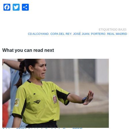
Facebook
Twitter
Compartir
ETIQUETADO BAJO:
CD ALCOYANO
,
COPA DEL REY
,
JOSÉ JUAN
,
PORTERO
,
REAL MADRID
What you can read next