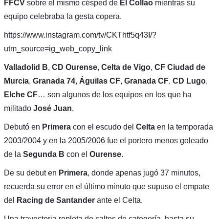
FFCV
sobre el mismo césped de
El Collao
mientras su
equipo celebraba la gesta copera.
https://www.instagram.com/tv/CKThtf5q43I/?
utm_source=ig_web_copy_link
Valladolid B
,
CD Ourense
,
Celta de Vigo
,
CF Ciudad de
Murcia
,
Granada 74
,
Águilas CF
,
Granada CF
,
CD Lugo
,
Elche CF
… son algunos de los equipos en los que ha
militado
José Juan
.
Debutó en
Primera
con el escudo del
Celta
en la temporada
2003/2004 y en la 2005/2006 fue el portero menos goleado
de la
Segunda B
con el
Ourense
.
De su debut en
Primera
, donde apenas jugó 37 minutos,
recuerda su error en el último minuto que supuso el empate
del
Racing de Santander
ante el Celta.
Una trayectoria repleta de saltos de categoría, hasta su