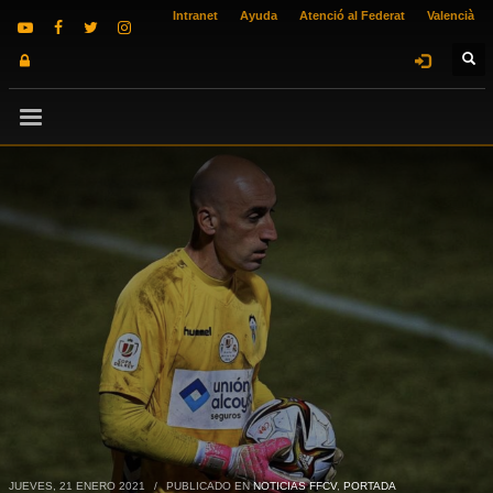
Intranet
Ayuda
Atenció al Federat
Valencià
JUEVES, 21 ENERO 2021
/
PUBLICADO EN
NOTICIAS FFCV
,
PORTADA