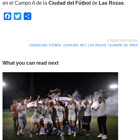
en el Campo A de la
Ciudad del Fútbol
de
Las Rozas
.
Facebook
Twitter
Compartir
ETIQUETADO BAJO:
CIUDAD DEL FÚTBOL
,
COPA DEL REY
,
LAS ROZAS
,
LEVANTE UD
,
RFEF
What you can read next