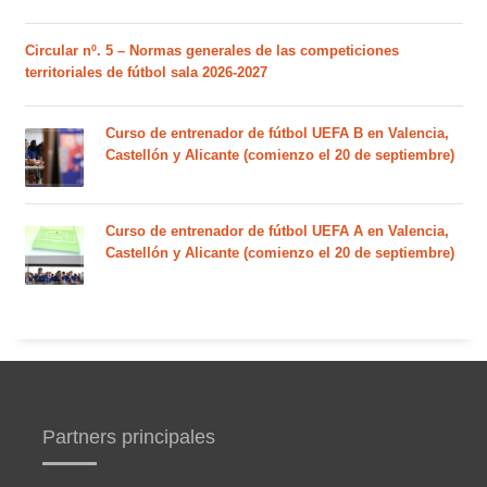
Circular nº. 5 – Normas generales de las competiciones
territoriales de fútbol sala 2026-2027
Curso de entrenador de fútbol UEFA B en Valencia,
Castellón y Alicante (comienzo el 20 de septiembre)
Curso de entrenador de fútbol UEFA A en Valencia,
Castellón y Alicante (comienzo el 20 de septiembre)
Partners principales