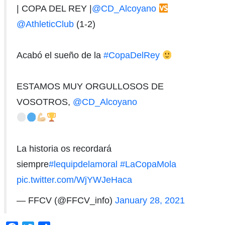
| COPA DEL REY |
@CD_Alcoyano
@AthleticClub
(1-2)
Acabó el sueño de la
#CopaDelRey
ESTAMOS MUY ORGULLOSOS DE
VOSOTROS,
@CD_Alcoyano
La historia os recordará
siempre
#lequipdelamoral
#LaCopaMola
pic.twitter.com/WjYWJeHaca
— FFCV (@FFCV_info)
January 28, 2021