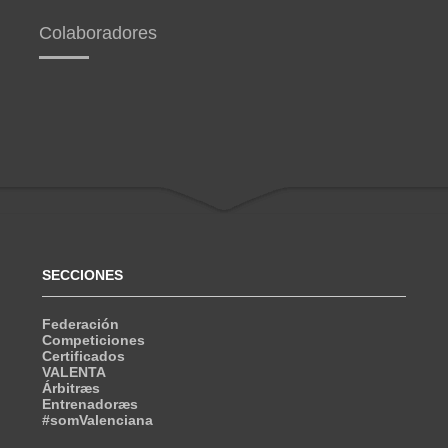
Colaboradores
SECCIONES
Federación
Competiciones
Certificados
VALENTA
Árbitræs
Entrenadoræs
#somValenciana