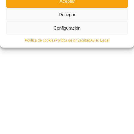
Aceptar
Denegar
Gran cierre a la campaña de fútbol sala en los Juegos Deportivos 18/19 de
València
Configuración
Política de cookies
Política de privacidad
Aviso Legal