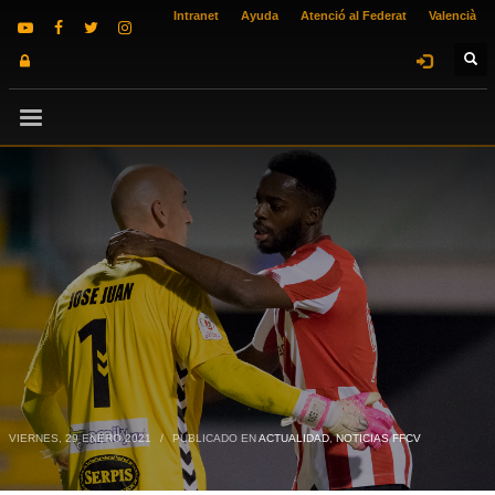
Intranet
Ayuda
Atenció al Federat
Valencià
VIERNES, 29 ENERO 2021
/
PUBLICADO EN
ACTUALIDAD
,
NOTICIAS FFCV