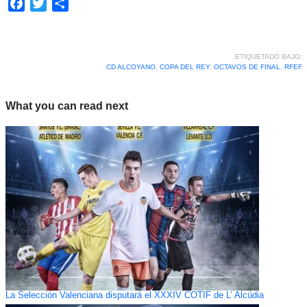
Facebook
Twitter
Compartir
ETIQUETADO BAJO:
CD ALCOYANO
,
COPA DEL REY
,
OCTAVOS DE FINAL
,
RFEF
What you can read next
La Selección Valenciana disputará el XXXIV COTIF de L’ Alcúdia