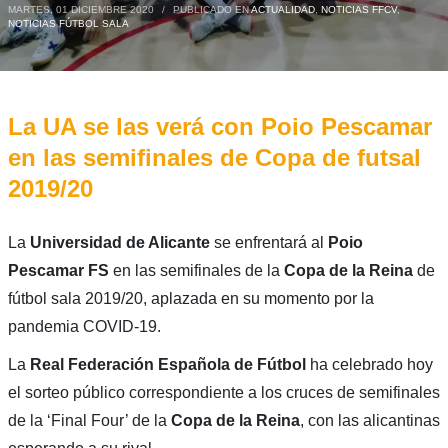
MARTES, 01 DICIEMBRE 2020
/
PUBLICADO EN
ACTUALIDAD
,
NOTICIAS FFCV
,
NOTICIAS FÚTBOL SALA
La UA se las verá con Poio Pescamar
en las semifinales de Copa de futsal
2019/20
La
Universidad de Alicante
se enfrentará al
Poio
Pescamar FS
en las semifinales de la
Copa de la Reina
de
fútbol sala 2019/20, aplazada en su momento por la
pandemia COVID-19.
La
Real Federación Española de Fútbol
ha celebrado hoy
el sorteo público correspondiente a los cruces de semifinales
de la ‘Final Four’ de la
Copa de la Reina
, con las alicantinas