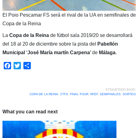
El Poio Pescamar FS será el rival de la UA en semifinales de
Copa de la Reina
La
Copa de la Reina
de fútbol sala 2019/20 se desarrollará
del 18 al 20 de diciembre sobre la pista del
Pabellón
Municipal ‘José María martín Carpena’
de
Málaga
.
Facebook
Twitter
Compartir
ETIQUETADO BAJO:
COPA DE LA REINA
,
CTFS
,
FINAL FOUR
,
RFEF
,
SEMIFINALES
,
SORTEO
What you can read next