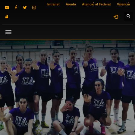
Intranet
Ayuda
Atenció al Federat
Valencià