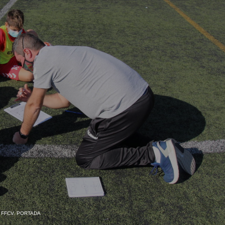
 FFCV
,
PORTADA