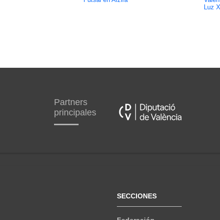
Futsal en Alzira
Valen
Luz X
Partners
principales
SECCIONES