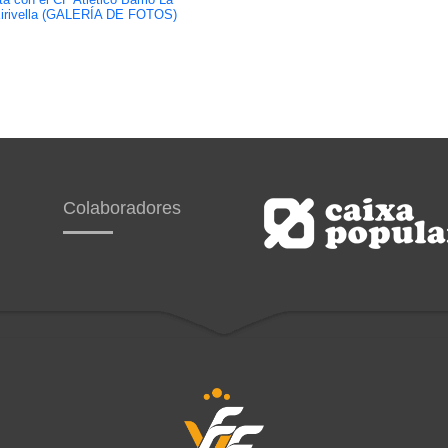
ta con el CF Atlético Barrio La
irivella (GALERÍA DE FOTOS)
Colaboradores