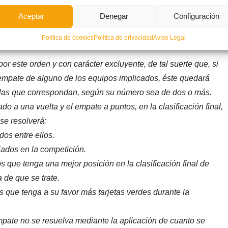
 que tenga una mejor posición en la clasificación final de
Aceptar
Denegar
Configuración
 de que se trate.
s que tenga a su favor más tarjetas verdes durante la
Política de cookies
Política de privacidad
Aviso Legal
or este orden y con carácter excluyente, de tal suerte que, si
l empate de alguno de los equipos implicados, éste quedará
n las que correspondan, según su número sea de dos o más.
do a una vuelta y el empate a puntos, en la clasificación final,
se resolverá:
dos entre ellos.
ados en la competición.
s que tenga una mejor posición en la clasificación final de
 de que se trate.
s que tenga a su favor más tarjetas verdes durante la
empate no se resuelva mediante la aplicación de cuanto se