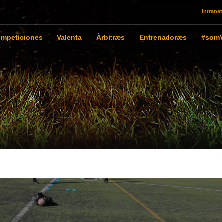
Intranet
mpeticiones
Valenta
Àrbitræs
Entrenadoræs
#somV