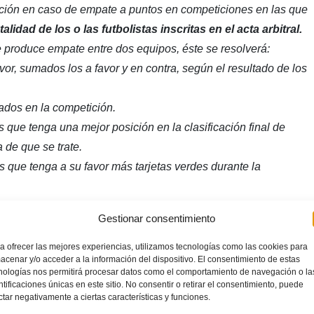
cación en caso de empate a puntos en competiciones en las que
talidad de los o las futbolistas inscritas en el acta arbitral.
e produce empate entre dos equipos, éste se resolverá:
vor, sumados los a favor y en contra, según el resultado de los
ados en la competición.
 que tenga una mejor posición en la clasificación final de
 de que se trate.
s que tenga a su favor más tarjetas verdes durante la
s de dos equipos, se resolverá:
Gestionar consentimiento
 a tenor de los resultados obtenidos entre ellos, como si los
a ofrecer las mejores experiencias, utilizamos tecnologías como las cookies para
acenar y/o acceder a la información del dispositivo. El consentimiento de estas
avor y en contra, considerando únicamente, los partidos
nologías nos permitirá procesar datos como el comportamiento de navegación o la
ados.
ntificaciones únicas en este sitio. No consentir o retirar el consentimiento, puede
ctar negativamente a ciertas características y funciones.
ados en la competición.