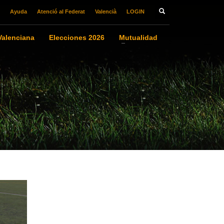
Ayuda
Atenció al Federat
Valencià
LOGIN
alenciana
Elecciones 2026
Mutualidad