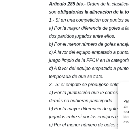
Artículo 285 bis
.- Orden de la clasifi
son
obligatorias la alineación de la to
1.- Si en una competición por puntos s
a) Por la mayor diferencia de goles a fa
dos partidos jugados entre ellos.
b) Por el menor número de goles encaj
c) A favor del equipo empatado a puntos
juego limpio de la FFCV en la categoría
d) A favor del equipo empatado a punto
temporada de que se trate.
2.- Si el empate se produjese entre má
a) Por la puntuación que le corresponda
demás no hubieran participado.
Par
alm
b) Por la mayor diferencia de goles a f
tec
jugados entre sí por los equipos empat
ide
afe
c) Por el menor número de goles encaj