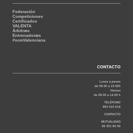
Federación
Competiciones
Certificados
VALENTA
Árbitræs
Entrenadoræs
#somValenciana
CONTACTO
Lunes a jueves
de 09:30 a 15.00h
Viernes
de 09:30 a 14.00 h
TELÉFONO
963 510 619
CONTACTO
MUTUALIDAD
96 351 60 00