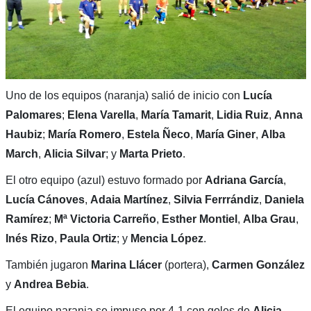
Uno de los equipos (naranja) salió de inicio con
Lucía
Palomares
;
Elena Varella
,
María Tamarit
,
Lidia Ruiz
,
Anna
Haubiz
;
María Romero
,
Estela Ñeco
,
María Giner
,
Alba
March
,
Alicia Silvar
; y
Marta Prieto
.
El otro equipo (azul) estuvo formado por
Adriana García
,
Lucía Cánoves
,
Adaia Martínez
,
Silvia Ferrrándiz
,
Daniela
Ramírez
;
Mª Victoria Carreño
,
Esther Montiel
,
Alba Grau
,
Inés Rizo
,
Paula Ortiz
; y
Mencia López
.
También jugaron
Marina Llácer
(portera),
Carmen González
y
Andrea Bebia
.
El equipo naranja se impuso por 4-1 con goles de
Alicia