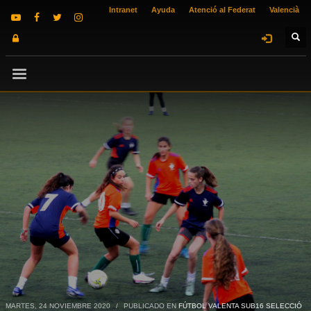
Intranet
Ayuda
Atenció al Federat
Valencià
MARTES, 24 NOVIEMBRE 2020
/
PUBLICADO EN
FÚTBOL VALENTA SUB16 SELECCIÓ