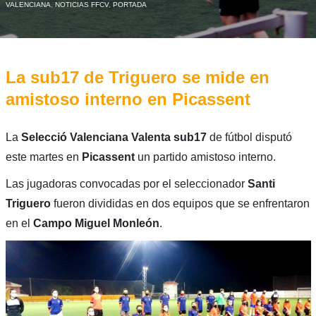
VALENCIANA
,
NOTICIAS FFCV
,
PORTADA
La sub17 de Triguero se mide en
amistoso interno en Picassent
La
Selecció Valenciana Valenta sub17
de fútbol disputó
este martes en
Picassent
un partido amistoso interno.
Las jugadoras convocadas por el seleccionador
Santi
Triguero
fueron divididas en dos equipos que se enfrentaron
en el
Campo Miguel Monleón
.